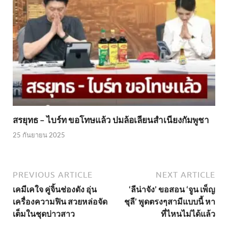
สรยุทธ – ไบร์ท ขอโทษแล้ว ปมล้อเลียนสำเนียงกัมพูชา
25 กันยายน 2025
PREVIOUS ARTICLE
NEXT ARTICLE
เคมีเคใจ คู่จิ้นช่องดัง อุ่น
‘ลีน่าจัง’ ขอสอน ‘จูน เพ็ญ
เครื่องความฟิน สวยหล่อจัด
ชุลี’ พูดตรงๆสามีแบบนี้ หา
เต็มในชุดบ่าวสาว
ที่ไหนไม่ได้แล้ว