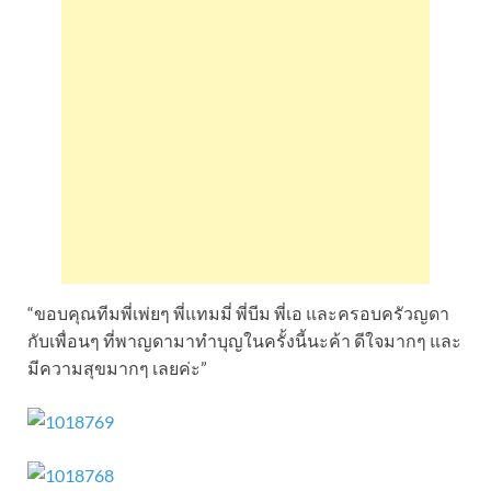
“ขอบคุณทีมพี่เพ่ยๆ พี่แทมมี่ พี่บีม พี่เอ และครอบครัวญดา
กับเพื่อนๆ ที่พาญดามาทำบุญในครั้งนี้นะค้า ดีใจมากๆ และ
มีความสุขมากๆ เลยค่ะ”