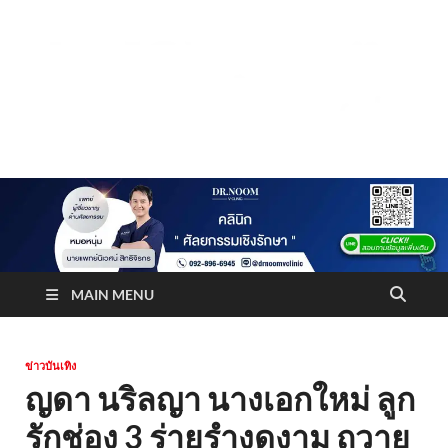
Truststoreonline
บริษัทด้านสื่อ/ข่าวสารใน กรุงเทพมหานคร ประเทศไทย
MAIN MENU
ข่าวบันเทิง
ญดา นริลญา นางเอกใหม่ ลูก
รักช่อง 3 ร่ายรำงดงาม ถวาย