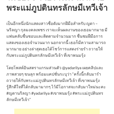
พระแม่ภูปตินทรลักษมีเทวีเจ้า
เป็นอีกหนึ่งนักแสดงสาวชื่อดังมากฝีมือสำหรับ ญดา –
นริลญา กุลมงคลเพชร เราจะเห็นผลงานของเธอมากมาย มี
แฟนคลับชื่นชอบและติดตามจำนวนมาก ชื่นชมฝีมือการ
แสดงของเธอจำนวนมาก นอกจากนี้ เธอก็มีความสามารถ
มากมาย อย่างล่าสุดเธอได้โชว์การแสดงร่ายรำ ถวายให้
กับพระแม่ภูปตินทรลักษมีเทวีเจ้า ที่เขาพนมรุ้ง
โดยโพสต์อินสตราแกรมส่วนตัว @yadarilya เผยคลิปและ
ภาพสวยๆ ขนลุก พร้อมแคปชั่นระบุว่า “ครั้งนี้กลับมารำ
ถวายให้กับพระแม่ภูปตินทรลักษมีเทวีเจ้า ที่เขาพนมรุ้ง
รู้สึกดีใจที่ได้กลับมามากๆ ไว้มีโอกาสจะกลับมาใหม่นะคะ
#ญดานริลญา #yadarilya #เขาพนมรุ้ง #พระแม่ภูปตินทร
ลักษมีเทวีเจ้า”