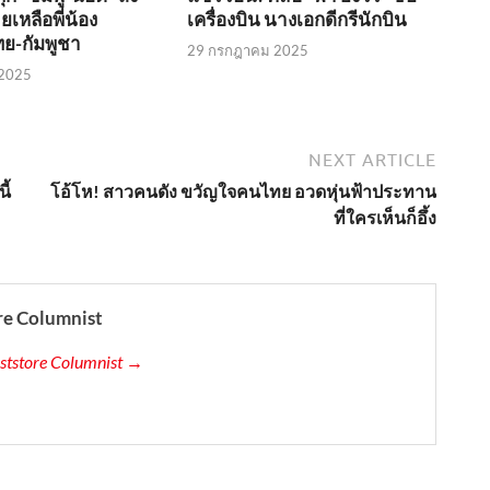
เหลือพี่น้อง
เครื่องบิน นางเอกดีกรีนักบิน
ย-กัมพูชา
29 กรกฎาคม 2025
2025
NEXT ARTICLE
ี้
โอ้โห! สาวคนดัง ขวัญใจคนไทย อวดหุ่นฟ้าประทาน
ที่ใครเห็นก็อึ้ง
re Columnist
uststore Columnist →