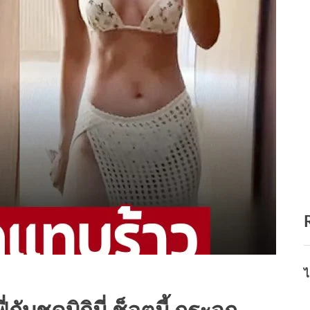
ไ
กับชุดบิกินี่ ช็อตนี้ กระจก