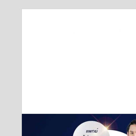
Truststoreonline
บริษัทด้านสื่อ/ข่าวสารใน กรุงเทพมหานคร ประเทศไ