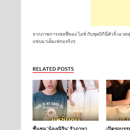
จากภาพการเซลฟี่ของ ไอซ์ กับชุดบิกินี่ตัวจิ๋วอว
แซ่บมาเต็มเฟรมจริงๆ
RELATED POSTS
ชื่นชม ‘น้องณิริน’ รัวภาษา
เปิดรถบรรทุ