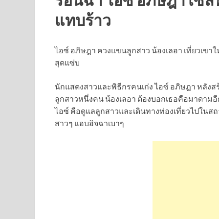
แทบร้าว
ไอซ์ อภิษฎา ควงแขนลูกสาว น้องเลอา เที่ยวเขาใ
สุดแซ่บ
นักแสดงสาวและพิธีกรคนเก่ง ไอซ์ อภิษฎา หลังสร้
ลูกสาวหนึ่งคน น้องเลอา ต้องบอกเธอคือมาดาม
ไอซ์ คือดูแลลูกสาวและเดินทางท่องเที่ยวไปในสถานท
สาวๆ แอบอิจฉาเบาๆ