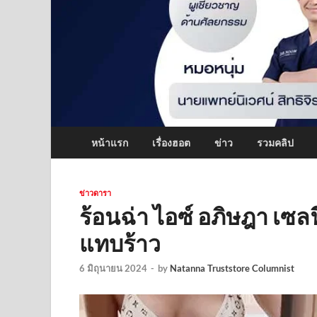
หน้าแรก
เรื่องฮอต
ข่าว
รวมคลิป
ข่าวดารา
ร้อนฉ่า ไอซ์ อภิษฎา เซลฟี่
แทบร้าว
6 มิถุนายน 2024
-
by
Natanna Truststore Columnist