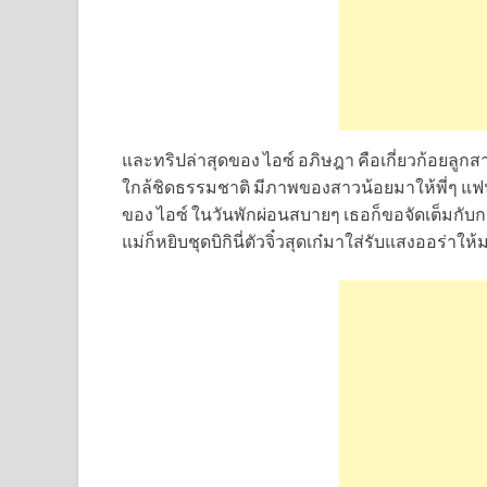
และทริปล่าสุดของ ไอซ์ อภิษฎา คือเกี่ยวก้อยลูกส
ใกล้ชิดธรรมชาติ มีภาพของสาวน้อยมาให้พี่ๆ แฟ
ของ ไอซ์ ในวันพักผ่อนสบายๆ เธอก็ขอจัดเต็มกั
แม่ก็หยิบชุดบิกินี่ตัวจิ๋วสุดเก๋มาใส่รับแสงออร่า