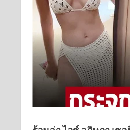
ร้อนฉ่า ไอซ์ อภิษฎา เซลฟี่