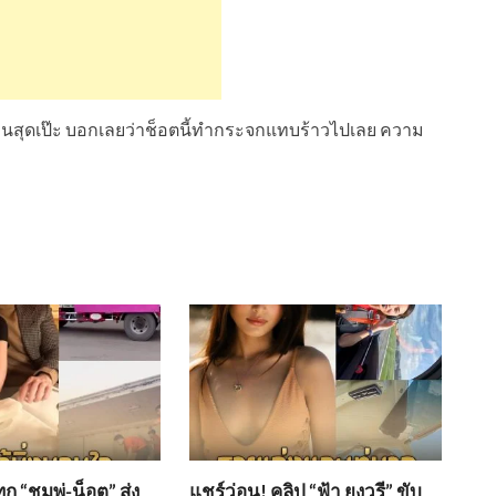
ดหุ่นสุดเป๊ะ บอกเลยว่าช็อตนี้ทำกระจกแทบร้าวไปเลย ความ
ก “ชมพู่-น็อต” ส่ง
แชร์ว่อน! คลิป “ฟ้า ยงวรี” ขับ