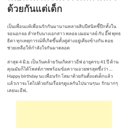
ด้วยกันแต่เด็ก
เป็นเพื่อนแท้เพื่อนรักกันมานานหลายสิบปีสนิทซี้ปึกทั้งใน
จอนอกจอ สำหรับนางเอกสาว พลอย เฌอมาลย์ กับ อี๊ฟ พุทธ
ธิดา ทุกเหตุการณ์ที่เกิดขึ้นทั้งคู่ต่างอยู่เคียงข้างกัน คอย
ช่วยเหลือให้กำลังใจกันมาตลอด
ล่าสุด 4 มิ.ย. เป็นวันคล้ายวันเกิดสาวอีฟ อายุครบ 41 ปี ด้าน
คุณมัมก็ได้โพสต์ภาพพร้อมข้อความอวยพรสุดซึ้งว่า …
Happy birthday นะเพื่อนรัก โตมาด้วยกันตั้งแต่เด็กแล้ว
แล้วเราจะโตไปด้วยกันเรื่อยๆดูแลกันไปนานๆนะ รักมากๆ
เลยนะอีฟ..