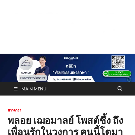
Truststoreonline
บริษัทด้านสื่อ/ข่าวสารใน กรุงเทพมหานคร ประเทศไทย
MAIN MENU
ข่าวดารา
พลอย เฌอมาลย์ โพสต์ซึ้ง ถึง
เพื่อนรักในวงการ คนนี้โตมา