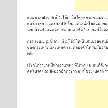
แถมล่าสุด! เจ้าตัวก็ยังได้ทำให้ใครหลายคนยิ่งต้อ
แชร์ภาพถ่ายและคลิปวิดีโออวดไลฟ์สไตล์นอก
นอกบ้านกับคนสนิท พร้อมแคปชั่น “จะผอมกี่โมงง
ก่อนจะเผยมุมขี้เล่น…ที่ไม่ได้มีให้เห็นกันบ่อยๆ นั
ของกระเพาะ และเพิ่มความคล่องตัวให้กับมื้ออร่
เขิน
เรียกได้ว่างานนี้ทำเอาแฟนๆ ที่ได้ห็นโมเมนต์ดัง
คนโปรด แถมยังบอกอีกด้วยว่า มุมนี้ของ เบลล่า ราณ