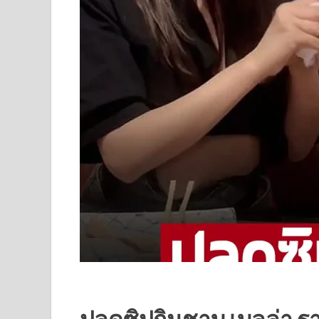
ปลดซิปกินชาบู เบลล่า ราณี 