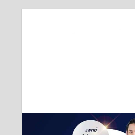
Truststoreonline
บริษัทด้านสื่อ/ข่าวสารใน กรุงเทพมหานคร ประเทศไ