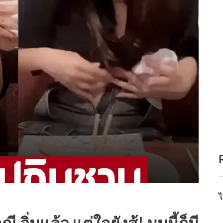
ไ
อิ่มแล้ว แต่ใจยังสู้! มุมนี้ก็มี