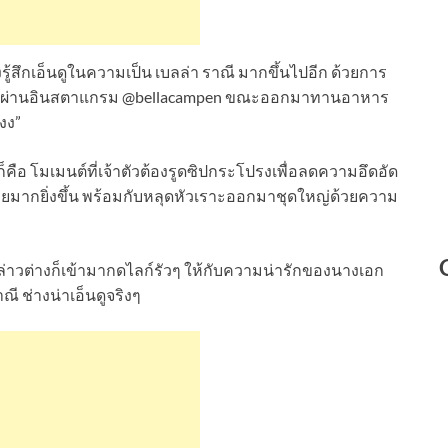
งรู้สึกเอ็นดูในความเป็น เบลล่า ราณี มากขึ้นไปอีก ด้วยการ
จอ ผ่านอินสตาแกรม @bellacampen ขณะออกมาทานอาหาร
งง”
่นก็คือ โมเมนต์ที่เจ้าตัวต้องรูดซิปกระโปรงเพื่อลดความอึดอัด
อยมากยิ่งขึ้น พร้อมกับหลุดหัวเราะออกมาชุดใหญ่ด้วยความ
กล่าวต่างก็เข้ามากดไลก์รัวๆ ให้กับความน่ารักของนางเอก
ี ช่างน่าเอ็นดูจริงๆ