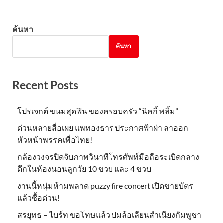
ค้นหา
ค้นหา
Recent Posts
โปรเจกต์ ขนมสุดฟิน ของครอบครัว “นิคกี้ พลิ้ม”
ด่วนหลายสื่อเผย แพทองธาร ประกาศฟ้าผ่า ลาออก
หัวหน้าพรรคเพื่อไทย!
กล้องวงจรปิดจับภาพวินาทีโทรศัพท์มือถือระเบิดกลาง
ดึกในห้องนอนลูกวัย 10 ขวบ และ 4 ขวบ
งานนี้หนุ่มห้ามพลาด puzzy fire concert เปิดขายบัตร
แล้วซื้อด่วน!
สรยุทธ – ไบร์ท ขอโทษแล้ว ปมล้อเลียนสำเนียงกัมพูชา