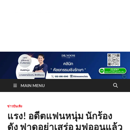
Truststoreonline
บริษัทด้านสื่อ/ข่าวสารใน กรุงเทพมหานคร ประเทศไทย
MAIN MENU
ข่าวบันเทิง
แรง! อดีตแฟนหนุ่ม นักร้อง
ดัง ฟาดอย่าเสร่อ มูฟออนแล้ว