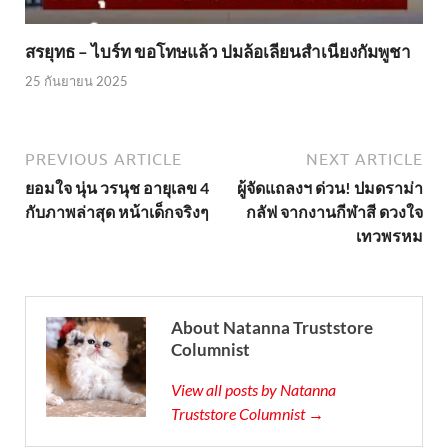
สรยุทธ – ไบร์ท ขอโทษแล้ว ปมล้อเลียนสำเนียงกัมพูชา
25 กันยายน 2025
PREVIOUS ARTICLE
NEXT ARTICLE
ยอมใจ นุ่น วรนุช อายุเลข 4
ผู้จัดแถลงฯ ด่วน! ปมดราม่า
กับภาพล่าสุด หน้าเด็กจริงๆ
กลัฟ จากงานกีฬาสี ดวงใจ
เทวพรหม
About Natanna Truststore
Columnist
View all posts by Natanna
Truststore Columnist →