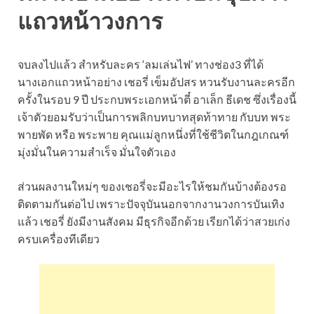
แถวหน้าวงการ
จบลงไปแล้ว สำหรับละคร ‘ลมเล่นไฟ’ ทางช่อง3 ที่ได้
นางเอกแถวหน้าอย่าง เชอรี่ เข็มอัปสร หวนรับงานละครอีก
ครั้งในรอบ 9 ปี ประกบพระเอกหน้าตี๋ อาเล็ก ธีเดช ซึ่งเรื่องนี้
เจ้าตัวยอมรับว่าเป็นการพลิกบทบาทสุดท้าทาย กับบท พระ
พายพัด หรือ พระพาย คุณแม่ลูกหนึ่งที่ใช้ชีวิตในกฎเกณฑ์
มุ่งมั่นในความสำเร็จ มั่นใจตัวเอง
ส่วนผลงานใหม่ๆ ของเชอรี่จะมีอะไรให้ชมกันบ้างต้องรอ
ติดตามกันต่อไป เพราะปัจจุบันนอกจากงานวงการบันเทิง
แล้ว เชอรี่ ยังมีงานสังคม มีธุรกิจอีกด้วย เรียกได้ว่าสวยเก่ง
ครบเครื่องทีเดียว