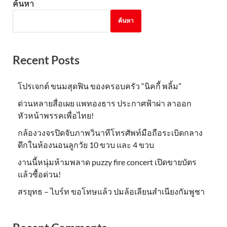
ค้นหา
ค้นหา
Recent Posts
โปรเจกต์ ขนมสุดฟิน ของครอบครัว “นิคกี้ พลิ้ม”
ด่วนหลายสื่อเผย แพทองธาร ประกาศฟ้าผ่า ลาออก
หัวหน้าพรรคเพื่อไทย!
กล้องวงจรปิดจับภาพวินาทีโทรศัพท์มือถือระเบิดกลาง
ดึกในห้องนอนลูกวัย 10 ขวบ และ 4 ขวบ
งานนี้หนุ่มห้ามพลาด puzzy fire concert เปิดขายบัตร
แล้วซื้อด่วน!
สรยุทธ – ไบร์ท ขอโทษแล้ว ปมล้อเลียนสำเนียงกัมพูชา