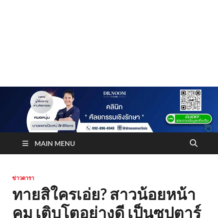
Truststoreonline
บริษัทด้านสื่อ/ข่าวสารใน กรุงเทพมหานคร ประเทศไทย
MAIN MENU
ข่าวดารา
ทายสิใครเอ่ย? สาวน้อยหน้า
คม เติบโตอย่างดี เป็นซุปตาร์