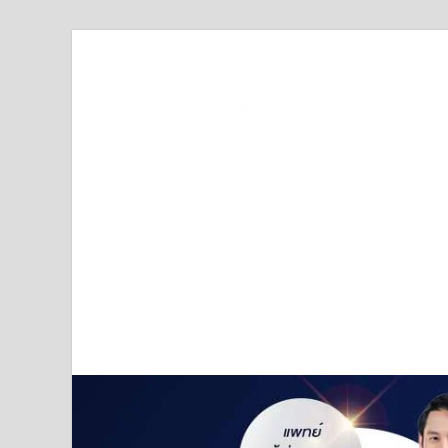
Truststoreonline
บริษัทด้านสื่อ/ข่าวสารใน กรุงเทพมหานคร ประเทศไ