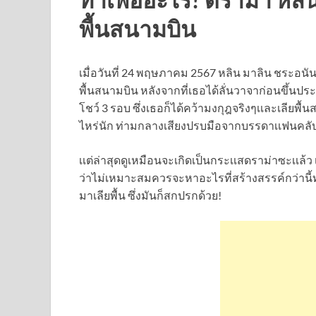
พื้นสนามบิน
เมื่อวันที่ 24 พฤษภาคม 2567 หลิน มาลิน ชระอนั
พื้นสนามบิน หลังจากที่เธอได้ลั่นวาจาก่อนขึ้นป
โชว์ 3 รอบ ซึ่งเธอก็ได้คว้ามงกุฎจริงๆเเละเลียพื้
ไหร่นัก ท่ามกลางเสียงปรบมือจากบรรดาเเฟนคลั
เเต่ล่าสุดดูเหมือนจะเกิดเป็นกระเเสดราม่าซะเเล
ว่าไม่เหมาะสมควรจะหาอะไรที่สร้างสรรค์กว่านี้
มาเลียพื้น ซึ่งมันก็สกปรกด้วย!