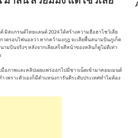
นต์ มิสแกรนด์ไทยแลนด์ 2024 ได้สร้างความฮือฮาโชว์เลีย
ระกวดรอบไฟนอลว่า หากคว้ามงกุฎ จะเลียพื้นสนามบินภูเก็ต
นสนามบินจริงๆ หลังจากเลียเสร็จสีหน้าของหลินก็ดูไม่ดีเท่า
บ
้ว เมื่อภาพเเละคลิปเผยเเพร่ออกไปมีชาวเน็ตเข้ามาคอมเมนต์
ทำ เพราะตัวเองก็มีตำเเหน่งการันตีระดับประเทศทำไมต้อง