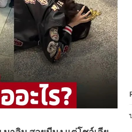
ไ
น มาลิน สวยมีมง แต่โชว์เลีย