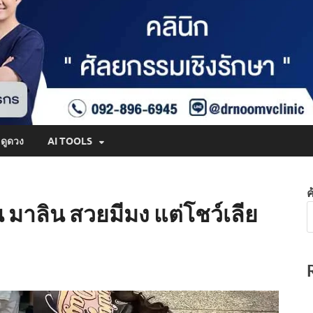
ดูดวง
AI TOOLS
ค
น มาลิน สวยมีมง แต่โชว์เลีย