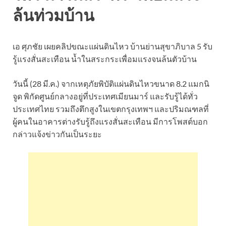
ล้นท่วมบ้าน
เอ ศุภชัย เผยคลิปขณะแผ่นดินไหว บ้านย่านสุขาภิบาล 5 รับ
รู้แรงสั่นสะเทือน น้ำในสระกระเพื่อมแรงจนล้นตัวบ้าน
วันนี้ (28 มี.ค.) จากเหตุภัยพิบัติแผ่นดินไหวขนาด 8.2 แมกนิ
จูด พิกัดศูนย์กลางอยู่ที่ประเทศเมียนมาร์ และรับรู้ได้ทั่ว
ประเทศไทย รวมถึงตึกสูงในเขตกรุงเทพฯ และปริมณฑลที่
ผู้คนในอาคารต่างรับรู้ถึงแรงสั่นสะเทือน มีการโพสต์บอก
กล่าวแจ้งข่าวกันเป็นระยะ