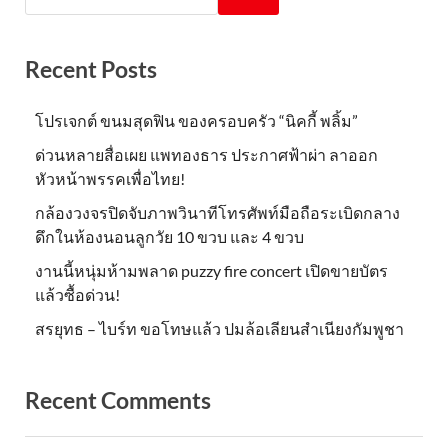
Recent Posts
โปรเจกต์ ขนมสุดฟิน ของครอบครัว “นิคกี้ พลิ้ม”
ด่วนหลายสื่อเผย แพทองธาร ประกาศฟ้าผ่า ลาออก
หัวหน้าพรรคเพื่อไทย!
กล้องวงจรปิดจับภาพวินาทีโทรศัพท์มือถือระเบิดกลาง
ดึกในห้องนอนลูกวัย 10 ขวบ และ 4 ขวบ
งานนี้หนุ่มห้ามพลาด puzzy fire concert เปิดขายบัตร
แล้วซื้อด่วน!
สรยุทธ – ไบร์ท ขอโทษแล้ว ปมล้อเลียนสำเนียงกัมพูชา
Recent Comments