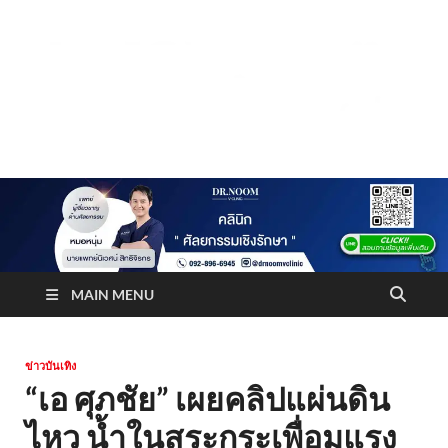
Truststoreonline
บริษัทด้านสื่อ/ข่าวสารใน กรุงเทพมหานคร ประเทศไทย
MAIN MENU
ข่าวบันเทิง
“เอ ศุภชัย” เผยคลิปแผ่นดิน
ไหว น้ำในสระกระเพื่อมแรง