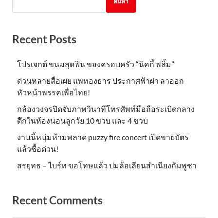
ค้นหา
Recent Posts
โปรเจกต์ ขนมสุดฟิน ของครอบครัว “นิคกี้ พลิ้ม”
ด่วนหลายสื่อเผย แพทองธาร ประกาศฟ้าผ่า ลาออก
หัวหน้าพรรคเพื่อไทย!
กล้องวงจรปิดจับภาพวินาทีโทรศัพท์มือถือระเบิดกลาง
ดึกในห้องนอนลูกวัย 10 ขวบ และ 4 ขวบ
งานนี้หนุ่มห้ามพลาด puzzy fire concert เปิดขายบัตร
แล้วซื้อด่วน!
สรยุทธ – ไบร์ท ขอโทษแล้ว ปมล้อเลียนสำเนียงกัมพูชา
Recent Comments