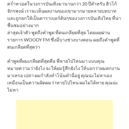
คร่ำหวอดในวงการบันเทิงมานานกว่า 20 ปีสำหรับ ฮิวโก้
จักรพงษ์ เราจะเห็นผลงานของเขามากมายหลายบทบาท
และถูกยกให้เป็นดาราเบอร์ต้นๆของวงการบันเทิงไทย ที่น่า
ชื่นชมอย่างมาก
ล่าสุดเจ้าตัว พูดถึงคำพูด ที่ตนเกลียดที่สุด โดยเผยผ่าน
รายการ WOODY FM ซึ่งมีบางช่วงบางตอน เผยถึงคำพูดที่
ตนเกลียดที่สุดว่า
คำพูดที่ผมเกลียดที่สุดคือ พี่หายไปไหนมา แบบคุณ
หมายความว่ายังไง จะให้ผมรู้สึกยังไง ให้บอกว่าผมตกงาน
มาเหรอ เปล่า ผมกำลังทำโน้นทำนี่อยู่ คุณน่ะไม่หาเอง
เหมือนเป็นความผิดผมว่าหายไปไหน ผมไม่ได้หาย คุณน่ะ
ไม่หา