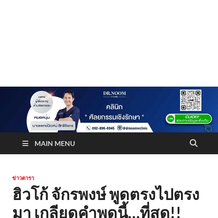
Truststoreonline
บริษัทด้านสื่อ/ข่าวสารใน กรุงเทพมหานคร ประเทศไทย
MAIN MENU
ข่าวดารา
ฮิวโก้ จักรพงษ์ พูดตรงไปตรง
มา เกลียดคำพูดนี้…ที่สุด!!