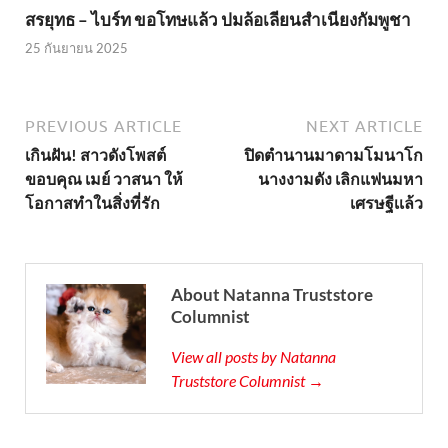
สรยุทธ – ไบร์ท ขอโทษแล้ว ปมล้อเลียนสำเนียงกัมพูชา
25 กันยายน 2025
PREVIOUS ARTICLE
NEXT ARTICLE
เกินฝัน! สาวดังโพสต์
ปิดตำนานมาดามโมนาโก
ขอบคุณ เมย์ วาสนา ให้
นางงามดัง เลิกแฟนมหา
โอกาสทำในสิ่งที่รัก
เศรษฐีเเล้ว
About Natanna Truststore
Columnist
View all posts by Natanna
Truststore Columnist →