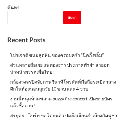
ค้นหา
ค้นหา
Recent Posts
โปรเจกต์ ขนมสุดฟิน ของครอบครัว “นิคกี้ พลิ้ม”
ด่วนหลายสื่อเผย แพทองธาร ประกาศฟ้าผ่า ลาออก
หัวหน้าพรรคเพื่อไทย!
กล้องวงจรปิดจับภาพวินาทีโทรศัพท์มือถือระเบิดกลาง
ดึกในห้องนอนลูกวัย 10 ขวบ และ 4 ขวบ
งานนี้หนุ่มห้ามพลาด puzzy fire concert เปิดขายบัตร
แล้วซื้อด่วน!
สรยุทธ – ไบร์ท ขอโทษแล้ว ปมล้อเลียนสำเนียงกัมพูชา