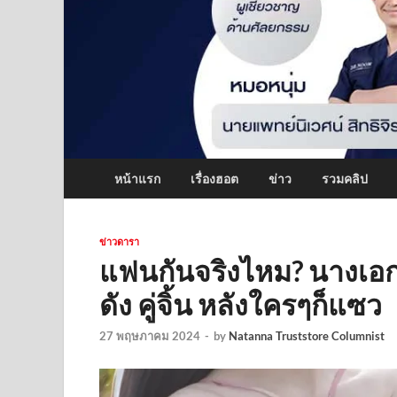
หน้าแรก
เรื่องฮอต
ข่าว
รวมคลิป
ข่าวดารา
แฟนกันจริงไหม? นางเอกด
ดัง คู่จิ้น หลังใครๆก็แซว
27 พฤษภาคม 2024
-
by
Natanna Truststore Columnist