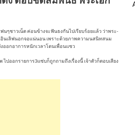
แฟนๆชาวเน็ต ค่อนข้างจะฟันธงกันไปเรียบร้อยแล้ว ว่าพระ-
น์รวี อินเลิฟนอกจอแน่นอน เพราะด้วยภาพความนสนิทสนม
พีคยังออกอาการหนักเวลาโดนเพื่อนแซว
 ไปออกรายการ3แซ่บก็ถูกถามถึงเรื่องนี้ เจ้าตัวก็ตอบเสียง