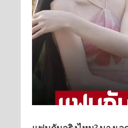
แฟนกันจริงไหม? นางเอกด