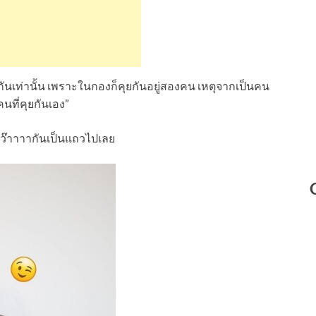
ทกันเท่านั้น เพราะในกองก็คุยกันอยู่สองคน เหตุจากเป็นคน
คนที่คุยกันเอง”
งว๊าาาากันเป็นแถวไปเลย