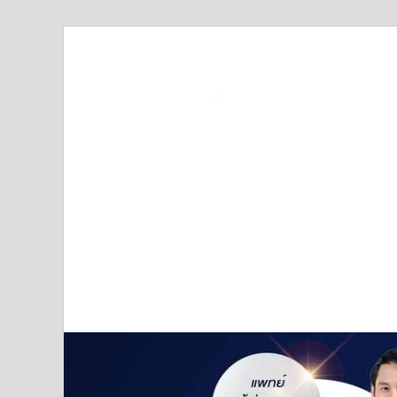
Truststoreonline
บริษัทด้านสื่อ/ข่าวสารใน กรุงเทพมหานคร ประเทศไ