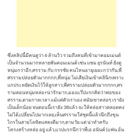
ซึ่งคลิปนี้มีคนดูว่า 6 ล้านวิว รวมถึงคนที่เข้ามาคอมเมนต์
เป็นจำนวนมากหลายพันคอมเมนต์ เช่น แซม ยุรนันท์ ยังดู
หนุ่มกว่าอีก,ศรราม กับ กรรชัย คนไหนอายุเยอะกว่ากัน,พี่
ศรรามปล่อยตัวมากกกก,พี่หนุ่ม ไม่เสียเงินเข้าคลินิกเพราะ
แกประหยัดเงินไว้ให้ลูกสาว,พี่ศรรามปล่อยตัวมากกกก,ศร
รามตอนหนุ่มหล่อ+น่ารักมาก,มองแว๊ปแรกคิดว่าพ่อของ
ศรราม,ตามกาลเวลา แม้แต่ตัวเราเอง สมัยเขาหล่อๆ เรายัง
เป็นเด็กน้อย จนตอนนี้เรายัง 38แล้ว จะให้หล่อสาวตลอดคง
ไม่ได้,เปลี่ยนไปมากเลย,เห็นศรรามใส่ชุดนี้แล้วนึกถึงขุน
ไกรในสายโลหิตแสดงดีมาก,ตามวัย แต่ น่าทำครับ
โครงสร้างหล่อ อยู่ แล้ว,แวปแรกนึกว่าพี่เอ อนันต์ (แฟน อ้น