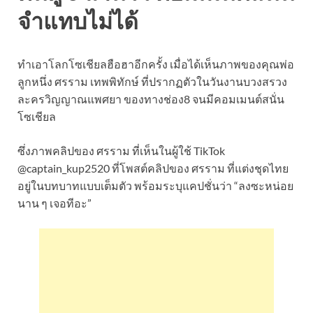
จำแทบไม่ได้
ทำเอาโลกโซเชียลฮือฮาอีกครั้ง เมื่อได้เห็นภาพของคุณพ่อ
ลูกหนึ่ง ศรราม เทพพิทักษ์ ที่ปรากฏตัวในวันงานบวงสรวง
ละครวิญญาณแพศยา ของทางช่อง8 จนมีคอมเมนต์สนั่น
โซเชียล
ซึ่งภาพคลิปของ ศรราม ที่เห็นในผู้ใช้ TikTok
@captain_kup2520 ที่โพสต์คลิปของ ศรราม ที่แต่งชุดไทย
อยู่ในบทบาทแบบเต็มตัว พร้อมระบุแคปชั่นว่า “ลงซะหน่อย
นาน ๆ เจอทีอะ”