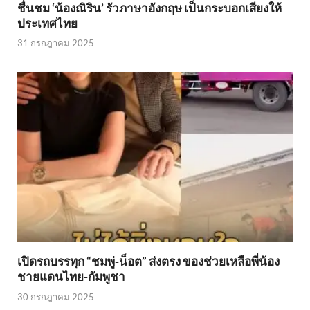
ชื่นชม ‘น้องณิริน’ รัวภาษาอังกฤษ เป็นกระบอกเสียงให้
ประเทศไทย
31 กรกฎาคม 2025
เปิดรถบรรทุก “ชมพู่-น็อต” ส่งตรง ของช่วยเหลือพี่น้อง
ชายแดนไทย-กัมพูชา