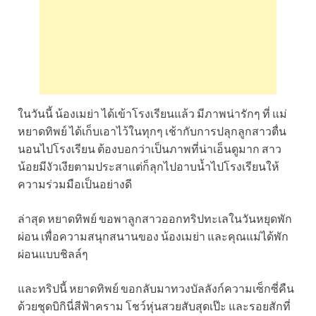
ในวันนี้ น้องเมย่า ได้เข้าโรงเรียนแล้ว มีภาพน่ารักๆ ที่ แม่
หยาดทิพย์ ได้เก็บเอาไว้ในทุกๆ เช้ากับการปลุกลูกสาวตื่น
นอนไปโรงเรียน ต้องบอกว่าเป็นภาพที่น่าเอ็นดูมาก สาว
น้อยมีงัวเงียตามประสาแต่ก็ลุกไปอาบน้ำไปโรงเรียนให้
ความร่วมมือเป็นอย่างดี
ล่าสุด หยาดทิพย์ ขอพาลูกสาวออกทริปทะเลในวันหยุดพัก
ผ่อน เพื่อความสนุกสนานของ น้องเมย่า และคุณแม่ได้พัก
ผ่อนแบบชิลล์ๆ
และทริปนี้ หยาดทิพย์ ขอกลับมาทวงบัลลังก์ความเซ็กซี่คืน
ด้วยชุดบิกินี่สีฟ้าคราม โชว์หุ่นสวยสับสุดเป๊ะ และรอยสักที่