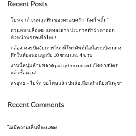
Recent Posts
โปรเจกต์ ขนมสุดฟิน ของครอบครัว “นิคกี้ พลิ้ม”
ด่วนหลายสื่อเผย แพทองธาร ประกาศฟ้าผ่า ลาออก
หัวหน้าพรรคเพื่อไทย!
กล้องวงจรปิดจับภาพวินาทีโทรศัพท์มือถือระเบิดกลาง
ดึกในห้องนอนลูกวัย 10 ขวบ และ 4 ขวบ
งานนี้หนุ่มห้ามพลาด puzzy fire concert เปิดขายบัตร
แล้วซื้อด่วน!
สรยุทธ – ไบร์ท ขอโทษแล้ว ปมล้อเลียนสำเนียงกัมพูชา
Recent Comments
ไม่มีความเห็นที่จะแสดง