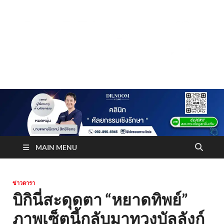
Truststoreonline
บริษัทด้านสื่อ/ข่าวสารใน กรุงเทพมหานคร ประเทศไทย
MAIN MENU
ข่าวดารา
บิกินี่สะดุดตา “หยาดทิพย์”
ภาพเซ็ตนี้กลับมาทวงบัลลังก์