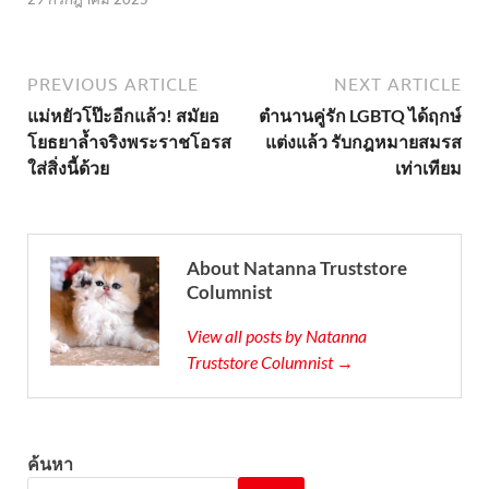
PREVIOUS ARTICLE
NEXT ARTICLE
แม่หยัวโป๊ะอีกแล้ว! สมัยอ
ตำนานคู่รัก LGBTQ ได้ฤกษ์
โยธยาล้ำจริงพระราชโอรส
แต่งแล้ว รับกฎหมายสมรส
ใส่สิ่งนี้ด้วย
เท่าเทียม
About Natanna Truststore
Columnist
View all posts by Natanna
Truststore Columnist →
ค้นหา