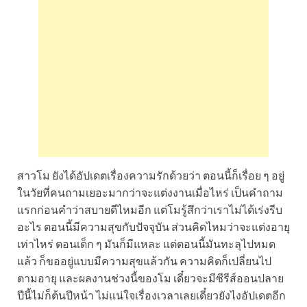
สาวโม ยังได้อัปเดตเรื่องความรักด้วยว่า ตอนนี้ก็เรื่อย ๆ อยู่
ในวัยที่คนถามเยอะมากว่าจะแต่งงานเมื่อไหร่ เป็นคำถาม
แรกก่อนคำว่าสบายดีไหมอีก แต่โมรู้สึกว่าเราไม่ได้เร่งรีบ
อะไร ตอนนี้มีความสุขกับปัจจุบัน ส่วนคิดไหมว่าจะแต่งอายุ
เท่าไหร่ ตอนเด็ก ๆ มันก็มีแหละ แต่ตอนนี้มันทะลุไปหมด
แล้ว ก็ขออยู่แบบมีความสุขแล้วกัน ความคิดก็เปลี่ยนไป
ตามอายุ และผลงานช่วงนี้ของโม เดี๋ยวจะมีซีรีส์ออนปลาย
ปีนี้ไม่ก็ต้นปีหน้า ไม่แน่ใจเรื่องเวลาเลยเดี๋ยวยังไงอัปเดตอีก