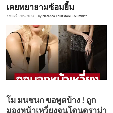
เคยพยายามซ้อมยิ้ม
7 พฤศจิกายน 2024
-
by
Natanna Truststore Columnist
โม มนชนก ขอพูดบ้าง ! ถูก
มองหน้าเหวี่ยงจนโดนดราม่า