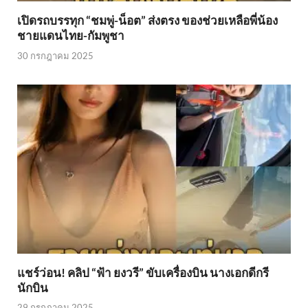
เปิดรถบรรทุก “ชมพู่-น็อต” ส่งตรง ของช่วยเหลือพี่น้อง
ชายแดนไทย-กัมพูชา
30 กรกฎาคม 2025
แชร์ว่อน! คลิป “ฟ้า ยงวรี” ขับเครื่องบิน นางเอกดีกรี
นักบิน
29 กรกฎาคม 2025