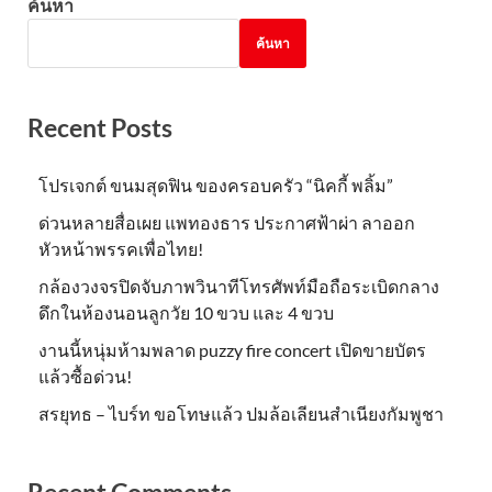
ค้นหา
ค้นหา
Recent Posts
โปรเจกต์ ขนมสุดฟิน ของครอบครัว “นิคกี้ พลิ้ม”
ด่วนหลายสื่อเผย แพทองธาร ประกาศฟ้าผ่า ลาออก
หัวหน้าพรรคเพื่อไทย!
กล้องวงจรปิดจับภาพวินาทีโทรศัพท์มือถือระเบิดกลาง
ดึกในห้องนอนลูกวัย 10 ขวบ และ 4 ขวบ
งานนี้หนุ่มห้ามพลาด puzzy fire concert เปิดขายบัตร
แล้วซื้อด่วน!
สรยุทธ – ไบร์ท ขอโทษแล้ว ปมล้อเลียนสำเนียงกัมพูชา
Recent Comments