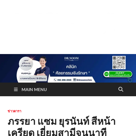
Truststoreonline
บริษัทด้านสื่อ/ข่าวสารใน กรุงเทพมหานคร ประเทศไทย
MAIN MENU
ข่าวดารา
ภรรยา แซม ยุรนันท์ สีหน้า
เครียด เยี่ยมสามีจนนาที