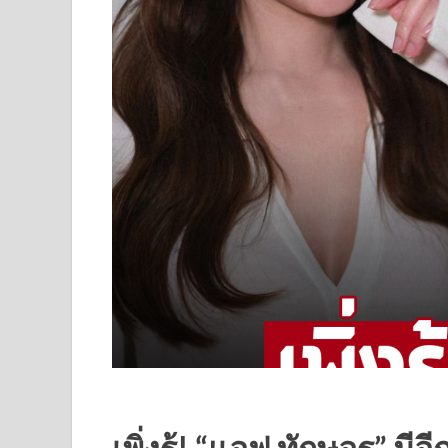
เพิ่งรู้! “แอฟ ทักษอร” มีอี