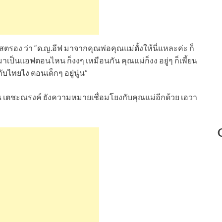
รอง ว่า “ด.ญ.อีฟ มาจากคุณพ่อคุณแม่ตั้งให้นี่แหละค่ะ ก็
าเป็นแอฟตอนไหน ก็งงๆ เหมือนกัน คุณแม่ก็งง อยู่ๆ ก็เพี้ยน
ับไทยไง ตอนเด็กๆ อยู่นู่น”
วาริณ เตชะณรงค์ ยังความหมายเชื่อมโยงกับคุณแม่อีกด้วย เอวา