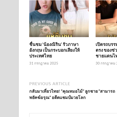
ชื่นชม ‘น้องณิริน’ รัวภาษา
เปิดรถบรรทุ
อังกฤษ เป็นกระบอกเสียงให้
ตรง ของช่วย
ประเทศไทย
ชายแดนไท
31 กรกฎาคม 2025
30 กรกฎาคม 
PREVIOUS ARTICLE
กลับมาเที่ยวไทย! “คุณหมอไม้” ลูกชาย “สามารถ
พยัคฆ์อรุณ” อดีตแชมป์มวยโลก