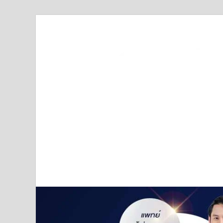
Truststoreonline
บริษัทด้านสื่อ/ข่าวสารใน กรุงเทพมหานคร ประเทศไ