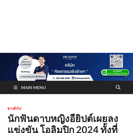
Truststoreonline
บริษัทด้านสื่อ/ข่าวสารใน กรุงเทพมหานคร ประเทศไทย
MAIN MENU
ข่าวทั่วไป
นักฟันดาบหญิงอียิปต์เผยลง
แข่งขัน โอลิมปิก 2024 ทั้งที่