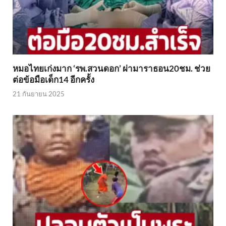
หมอไทยเก่งมาก ‘รพ.สวนดอก’ ผ่ามาราธอน20ชม. ช่วย
ต่อข้อมือเด็ก14 อีกครั้ง
21 กันยายน 2025