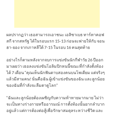
ผลปรากฏว่า เธอสามารถเอาชนะ เอลิซาเบธ ทาร์ทาคอฟ
สกี จากสหรัฐ ได้ในรอบแรก 15-13 ก่อนจะพ่ายให้กับ จอน
ฮา-ยอง จากเกาหลีใต้ 7-15 ในรอบ 16 คนสุดท้าย
อย่างไรก็ตามหลังจากจบการแข่งขันนักกีฬาวัย 26 ปีออก
มาเผยว่า เธอลงแข่งขันโอลิมปิกหนนี้ขณะที่กำลังตั้งท้อง
ได้ 7 เดือน “คุณเห็นนักฟันดาบสองคนบนโพเดียม แต่จริงๆ
แล้วมีสามคน! นั่นคือฉัน ผู้เข้าแข่งขันของฉัน และลูกน้อย
ของฉันที่กำลังจะลืมตาดูโลก”
“ฉันและลูกน้อยต้องเผชิญกับความท้าทายมากมาย ไม่ว่า
จะเป็นทางร่างกายหรืออารมณ์ การตั้งท้องนั้นยากลำบาก
อยู่แล้ว แต่การต้องต่อสู้เพื่อรักษาสมดุลระหว่างชีวิต และ