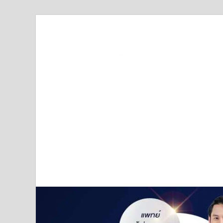
Truststoreonline
บริษัทด้านสื่อ/ข่าวสารใน กรุงเทพมหานคร ประเทศไ