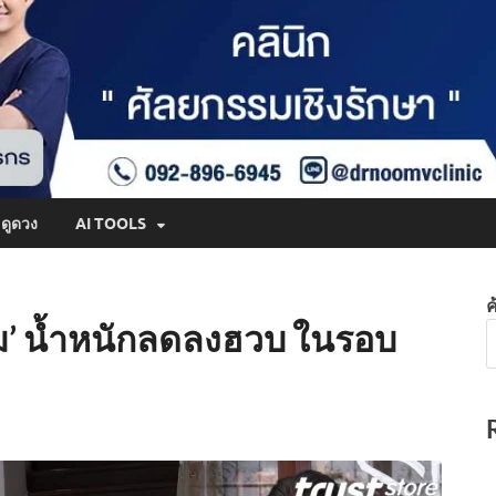
ดูดวง
AI TOOLS
ค
ัม’ น้ำหนักลดลงฮวบ ในรอบ