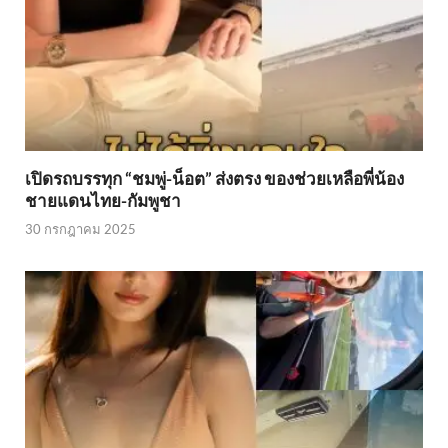
เปิดรถบรรทุก “ชมพู่-น็อต” ส่งตรง ของช่วยเหลือพี่น้อง
ชายแดนไทย-กัมพูชา
30 กรกฎาคม 2025