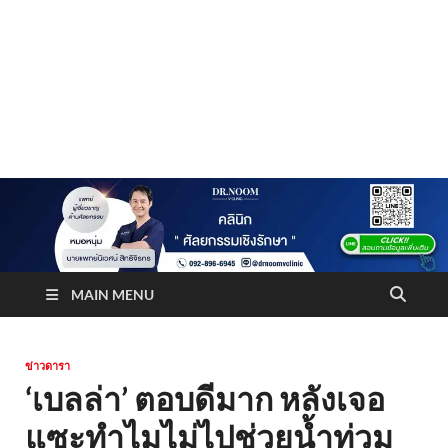
Truststoreonline
บริษัทด้านสื่อ/ข่าวสารใน กรุงเทพมหานคร ประเทศไทย
MAIN MENU
ข่าวดารา
‘เบลล่า’ ตอบดีมาก หลังเจอ
แซะทำไมไม่ไปช่วยน้ำท่วม