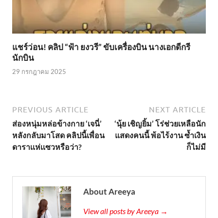
แชร์ว่อน! คลิป “ฟ้า ยงวรี” ขับเครื่องบิน นางเอกดีกรี
นักบิน
29 กรกฎาคม 2025
PREVIOUS ARTICLE
NEXT ARTICLE
ส่องหนุ่มหล่อข้างกาย ‘เจนี่’
‘นุ้ย เชิญยิ้ม’ โร่ช่วยเหลือนัก
หลังกลับมาโสด คลิปนี้เพื่อน
แสดงคนนี้ พ้อไร้งาน ซ้ำเงิน
ดาราเเห่เเซวหรือว่า?
ก็ไม่มี
About Areeya
View all posts by Areeya →