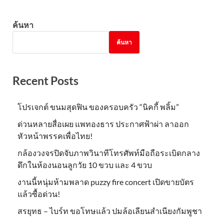
ค้นหา
ค้นหา
Recent Posts
โปรเจกต์ ขนมสุดฟิน ของครอบครัว “นิคกี้ พลิ้ม”
ด่วนหลายสื่อเผย แพทองธาร ประกาศฟ้าผ่า ลาออก
หัวหน้าพรรคเพื่อไทย!
กล้องวงจรปิดจับภาพวินาทีโทรศัพท์มือถือระเบิดกลาง
ดึกในห้องนอนลูกวัย 10 ขวบ และ 4 ขวบ
งานนี้หนุ่มห้ามพลาด puzzy fire concert เปิดขายบัตร
แล้วซื้อด่วน!
สรยุทธ – ไบร์ท ขอโทษแล้ว ปมล้อเลียนสำเนียงกัมพูชา