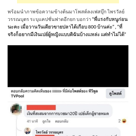
พร้อมนำภาพข้อความข้างต้นมาโพสต์ลงเฟสบุ๊ก ไพรวัลย์
วรรณบุตร ระบุแคปชั่นฟาดอีกยก บอกว่า
“พี่แรงกับหนูก่อน
นะคะ เมื่อวานวันเดียวขายปลาได้เกือบ 800 บ้านค่ะ”
, “ที่
จริงก็อยากมีเงินเปย์ผู้หญิงแบบดิฉันบ้างแหล่ะ แต่ทำไม่ได้”