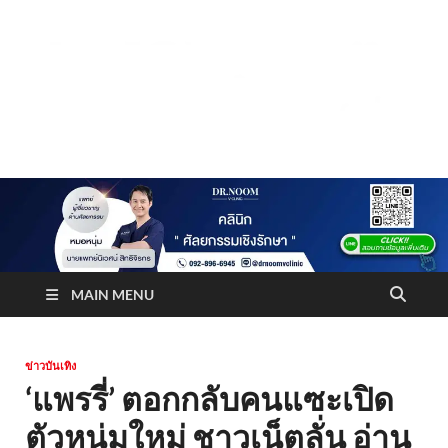
Truststoreonline
บริษัทด้านสื่อ/ข่าวสารใน กรุงเทพมหานคร ประเทศไทย
MAIN MENU
ข่าวบันเทิง
‘แพรรี่’ ตอกกลับคนแซะเปิด
ตัวหนุ่มใหม่ ชาวเน็ตลั่น อ่าน