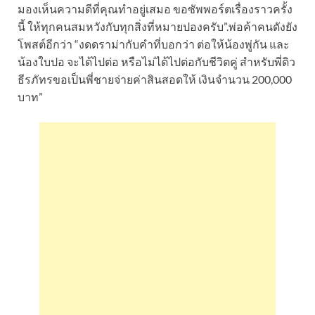
มองเห็นความดีที่คุณทำอยู่เสมอ ขอซัพพอร์ตเรื่องราวครั้ง
นี้ ให้ทุกคนสมหวังกับทุกสิ่งที่หมายปองครับ”.พ่อค้าคนดังยัง
โพสต์อีกว่า “งดดราม่ากับคำที่บอกว่า ต่อให้น้องพู่กัน และ
น้องใบปอ จะได้ไปต่อ หรือไม่ได้ไปต่อกับชีวิตคู่ สำหรับพี่ดิว
ธีรภัทรขอเป็นพี่ชายจ่ายค่าสินสอดให้ เงินจำนวน 200,000
บาท”