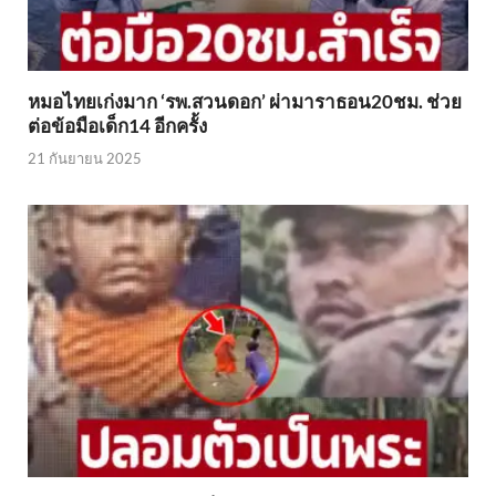
หมอไทยเก่งมาก ‘รพ.สวนดอก’ ผ่ามาราธอน20ชม. ช่วย
ต่อข้อมือเด็ก14 อีกครั้ง
21 กันยายน 2025