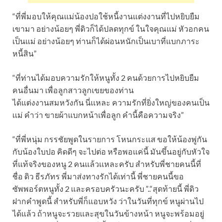
“ที่พี่มอบให้คุณแม่น้องปอใช้หนี้งานแต่งงานที่ไปหยิบยืม
เขามา อย่างน้อยๆ พี่ดิวก็ได้ปลดทุกข์ ในใจคุณแม่ หัวอกคน
เป็นแม่ อย่างน้อยๆ ท่านก็ได้ผ่อนหนักเป็นเบาที่แบกภาระ
หนี้สิน”
“ที่ท่านได้มอบความรักให้หนูทั้ง 2 คนด้วยการไปหยิบยืม
คนอื่นมา เพื่อลูกสาวลูกเขยของท่าน
ได้แต่งงานสมหวังกัน นี่เเหละ ความรักที่ยิ่งใหญ่ของคนเป็น
เเม่ คำว่า ขายผ้าแบกหน้าเพื่อลูก คำนี้คือความจริง”
“ที่พี่หนุ่ม กรรชัยพูดในรายการ โหนกระเเส ขอให้น้องพู่กัน
กับน้องใบปอ คิดดีๆ จะไปต่อ หรือพอแค่นี้ มันขึ้นอยู่กับหัวใจ
ที่แท้จริงของหนู 2 คนแล้วเเหละครับ สำหรับพี่ชายคนนี้ที่
ชื่อ ดิว ธีรภัทร พี่มาส่งทางรักได้เท่านี้ พี่ชายคนนี้ขอ
ซัพพอร์ตหนูทั้ง 2 และครอบครัวนะครับ ”..“สุดท้ายนี้ พี่ดิว
ฝากคำพูดนี้ สำหรับพี่ก็แอบหวัง ว่าในวันที่ทุกข์ หนูผ่านไป
ได้แล้ว ถ้าหนูจะรวยและสุขในวันข้างหน้า หนูจะพร้อมอยู่