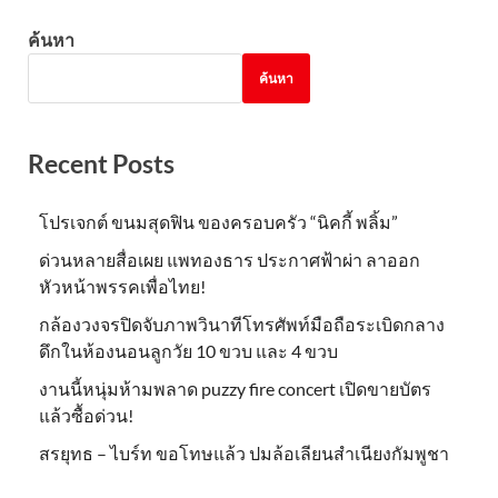
ค้นหา
ค้นหา
Recent Posts
โปรเจกต์ ขนมสุดฟิน ของครอบครัว “นิคกี้ พลิ้ม”
ด่วนหลายสื่อเผย แพทองธาร ประกาศฟ้าผ่า ลาออก
หัวหน้าพรรคเพื่อไทย!
กล้องวงจรปิดจับภาพวินาทีโทรศัพท์มือถือระเบิดกลาง
ดึกในห้องนอนลูกวัย 10 ขวบ และ 4 ขวบ
งานนี้หนุ่มห้ามพลาด puzzy fire concert เปิดขายบัตร
แล้วซื้อด่วน!
สรยุทธ – ไบร์ท ขอโทษแล้ว ปมล้อเลียนสำเนียงกัมพูชา