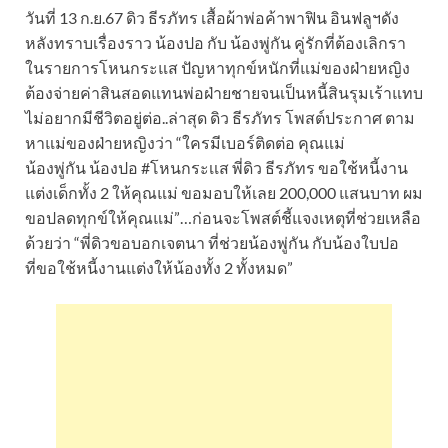
วันที่ 13 ก.ย.67 ดิว ธีรภัทร เสื้อผ้าพ่อค้าพาฟิน อินฟลูฯดัง
หลังทราบเรื่องราว น้องปอ กับ น้องพู่กัน คู่รักที่ต้องเลิกรา
ในรายการโหนกระแส ปัญหาทุกข์หนักที่แม่ของฝ่ายหญิง
ต้องจ่ายค่าสินสอดแทนพ่อฝ่ายชายจนเป็นหนี้สินรุมเร้าแทบ
ไม่อยากมีชีวิตอยู่ต่อ..ล่าสุด ดิว ธีรภัทร โพสต์ประกาศ ตาม
หาแม่ของฝ่ายหญิงว่า “ใครมีเบอร์ติดต่อ คุณแม่
น้องพู่กัน น้องปอ #โหนกระเเส พี่ดิว ธีรภัทร ขอใช้หนี้งาน
แต่งเด็กทั้ง 2 ให้คุณแม่ ขอมอบให้เลย 200,000 แสนบาท ผม
ขอปลดทุกข์ให้คุณแม่”…ก่อนจะโพสต์ชี้แจงเหตุที่ช่วยเหลือ
ด้วยว่า “พี่ดิวขอบอกเจตนา ที่ช่วยน้องพู่กัน กับน้องใบปอ
ที่ขอใช้หนี้งานแต่งให้น้องทั้ง 2 ทั้งหมด”