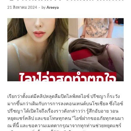
21 สิงหาคม 2024
-
by
Areeya
เรียกว่าตั้งแต่มีคลิปหลุดลืมปิดไลฟ์สดไอซ์ ปรีชญา ก็ระวัง
มากขึ้นกว่าเดิมกับการการลงคอนเทนต์บนโซเชียล ซึ่งไอซ์
ปรีชญา ได้เปิดใจถึงเรื่องราวดังกล่าวว่า รู้สึกอับอาย วอน
หยุดแชร์คลิป และขอโทษทุกคน “ไอซ์ฝากขออภัยทุกคนมา
ณ ที่นี้ และขอความเมตตากรุณาจากทุกท่านช่วยหยุดแชร์