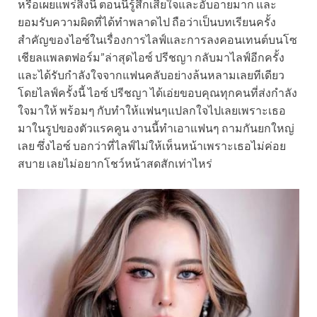
หรือเผยแพร่สิ่งนี้ ตอนนี้รู้สึกเสียใจและอับอายมาก และ
ยอมรับความผิดที่ได้ทำพลาดไป ถือว่าเป็นบทเรียนครั้ง
สำคัญของไอซ์ในเรื่องการไลฟ์และการลงคอนเทนต์บนโซ
เชียลแพลตฟอร์ม”ล่าสุดไอซ์ ปรีชญา กลับมาไลฟ์อีกครั้ง
และได้รับกำลังใจจากแฟนคลับอย่างล้นหลามเลยทีเดียว
โดยไลฟ์ครั้งนี้ ไอซ์ ปรีชญา ได้เอ่ยขอบคุณทุกคนที่ส่งกำลัง
ใจมาให้ พร้อมๆ กับทำให้แฟนๆแปลกใจไปเลยเพราะเธอ
มาในรูปของตัวแรคคูน งานนี้ทำเอาแฟนๆ ถามกันยกใหญ่
เลย ซึ่งไอซ์ บอกว่าที่ไลฟ์ไม่ให้เห็นหน้าเพราะเธอไม่ค่อย
สบาย เลยไม่อยากโชว์หน้าสดสักเท่าไหร่