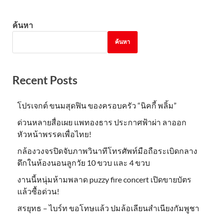
ค้นหา
ค้นหา
Recent Posts
โปรเจกต์ ขนมสุดฟิน ของครอบครัว “นิคกี้ พลิ้ม”
ด่วนหลายสื่อเผย แพทองธาร ประกาศฟ้าผ่า ลาออก
หัวหน้าพรรคเพื่อไทย!
กล้องวงจรปิดจับภาพวินาทีโทรศัพท์มือถือระเบิดกลาง
ดึกในห้องนอนลูกวัย 10 ขวบ และ 4 ขวบ
งานนี้หนุ่มห้ามพลาด puzzy fire concert เปิดขายบัตร
แล้วซื้อด่วน!
สรยุทธ – ไบร์ท ขอโทษแล้ว ปมล้อเลียนสำเนียงกัมพูชา