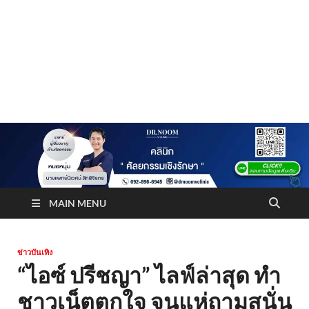
Truststoreonline
บริษัทด้านสื่อ/ข่าวสารใน กรุงเทพมหานคร ประเทศไทย
MAIN MENU
ข่าวบันเทิง
“ไอซ์ ปรีชญา” ไลฟ์ล่าสุด ทำ
ชาวเน็ตตกใจ จนแห่ถามสนั่น