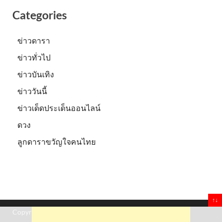
Categories
ข่าวดารา
ข่าวทั่วไป
ข่าวบันเทิง
ข่าววันนี้
ข่าวเด็ดประเด็นออนไลน์
ดวง
ลูกดาราขวัญใจคนไทย
↑↓
Copyright © 2026
Truststoreonline
.