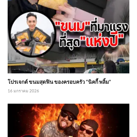
โปรเจกต์ ขนมสุดฟิน ของครอบครัว “นิคกี้ พลิ้ม”
16 มกราคม 2026