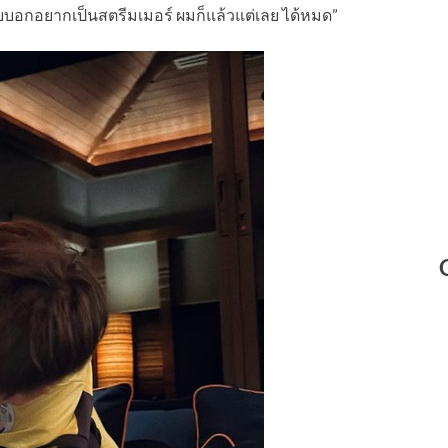
คยบอกอยากเป็นสตรีมเมอร์ ผมก็แล้วแต่เลย ได้หมด”