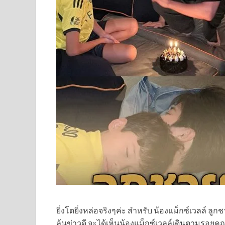
ยิ่งโตยิ่งหล่อจริงๆค่ะ สำหรับ น้องแม็กซ์เวลล์ ลู
ลุ้นข่าวดี จะได้เห็นน้องแม็กซ์เวลล์เดินตามรอยคุ