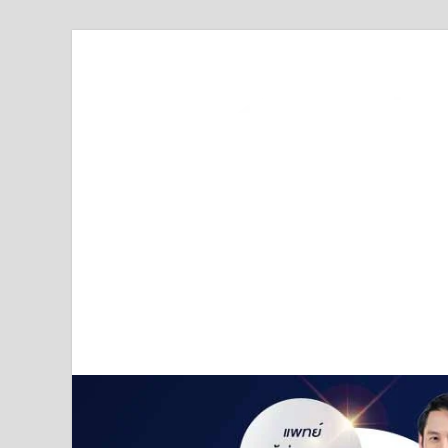
Truststoreonline
บริษัทด้านสื่อ/ข่าวสารใน กรุงเทพมหานคร ประเทศไ