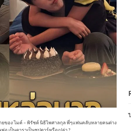
ไ
กชายของ ไมค์ – พิรัชต์ นิธิไพศาลกุล พี่ๆแฟนคลับหลายคนต่าง
ณพ่อ เป็นดาราเป็นซุปตาร์หรือเปล่า ?