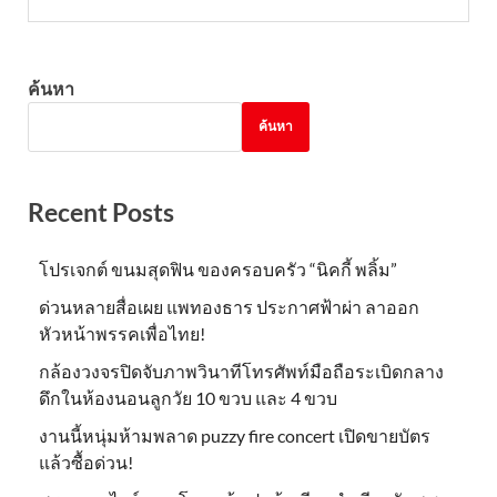
ค้นหา
ค้นหา
Recent Posts
โปรเจกต์ ขนมสุดฟิน ของครอบครัว “นิคกี้ พลิ้ม”
ด่วนหลายสื่อเผย แพทองธาร ประกาศฟ้าผ่า ลาออก
หัวหน้าพรรคเพื่อไทย!
กล้องวงจรปิดจับภาพวินาทีโทรศัพท์มือถือระเบิดกลาง
ดึกในห้องนอนลูกวัย 10 ขวบ และ 4 ขวบ
งานนี้หนุ่มห้ามพลาด puzzy fire concert เปิดขายบัตร
แล้วซื้อด่วน!