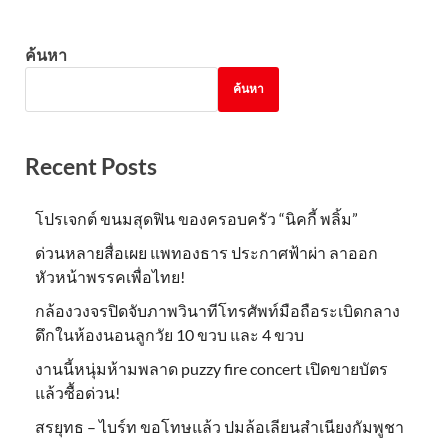
ค้นหา
ค้นหา
Recent Posts
โปรเจกต์ ขนมสุดฟิน ของครอบครัว “นิคกี้ พลิ้ม”
ด่วนหลายสื่อเผย แพทองธาร ประกาศฟ้าผ่า ลาออก
หัวหน้าพรรคเพื่อไทย!
กล้องวงจรปิดจับภาพวินาทีโทรศัพท์มือถือระเบิดกลาง
ดึกในห้องนอนลูกวัย 10 ขวบ และ 4 ขวบ
งานนี้หนุ่มห้ามพลาด puzzy fire concert เปิดขายบัตร
แล้วซื้อด่วน!
สรยุทธ – ไบร์ท ขอโทษแล้ว ปมล้อเลียนสำเนียงกัมพูชา