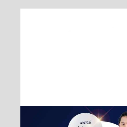
Truststoreonline
บริษัทด้านสื่อ/ข่าวสารใน กรุงเทพมหานคร ประเทศไ