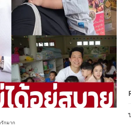
ไ
ารักมาก