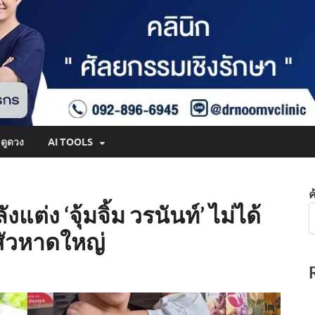
ดูดวง
AI TOOLS
ค
งแต่ง ‘จุ้มจิ้ม วรนันท์’ ไม่ได้
สัวหาดใหญ่