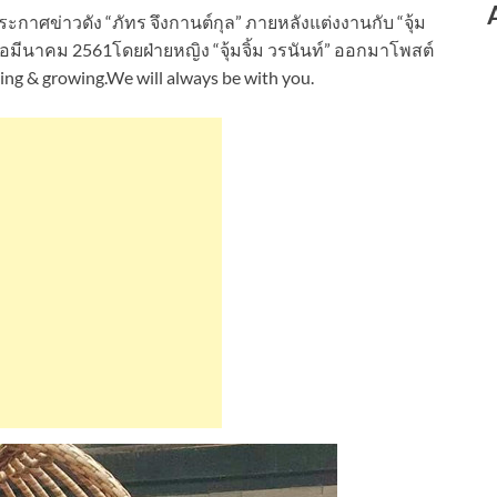
ะกาศข่าวดัง “ภัทร จึงกานต์กุล” ภายหลังแต่งงานกับ “จุ้ม
ื่อมีนาคม 2561โดยฝ่ายหญิง “จุ้มจิ้ม วรนันท์” ออกมาโพสต์
g & growing.We will always be with you.