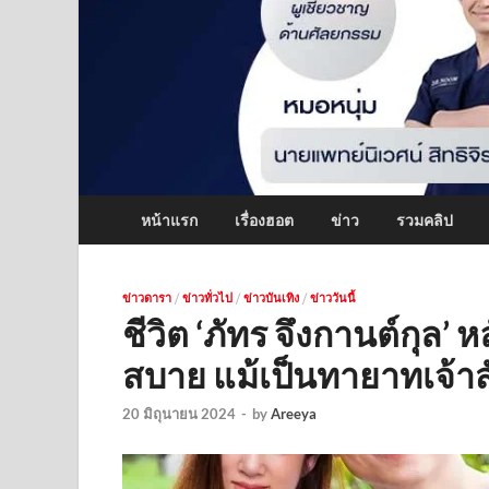
หน้าแรก
เรื่องฮอต
ข่าว
รวมคลิป
ข่าวดารา
/
ข่าวทั่วไป
/
ข่าวบันเทิง
/
ข่าววันนี้
ชีวิต ‘ภัทร จึงกานต์กุล’ หลั
สบาย แม้เป็นทายาทเจ้า
20 มิถุนายน 2024
-
by
Areeya