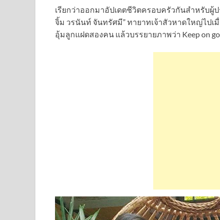
เรียกว่าออกมาอัปเดตชีวิตครอบครัวกันสำหรับผู้ปร
จิ้ม วรนันท์ จันทรัศมี” ทายาทเจ้าสัวหาดใหญ่ไปเม
อุ้มลูกแฝดสองคน แล้วบรรยายภาพว่า Keep on goin