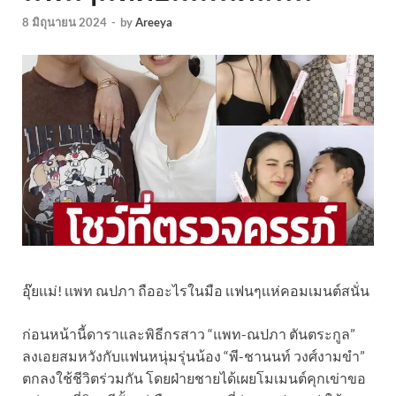
8 มิถุนายน 2024
-
by
Areeya
อุ๊ยเเม่! เเพท ณปภา ถืออะไรในมือ เเฟนๆเเห่คอมเมนต์สนั่น
ก่อนหน้านี้ดาราและพิธีกรสาว “แพท-ณปภา ตันตระกูล”
ลงเอยสมหวังกับแฟนหนุ่มรุ่นน้อง “พี-ชานนท์ วงศ์งามขำ”
ตกลงใช้ชีวิตร่วมกัน โดยฝ่ายชายได้เผยโมเมนต์คุกเข่าขอ