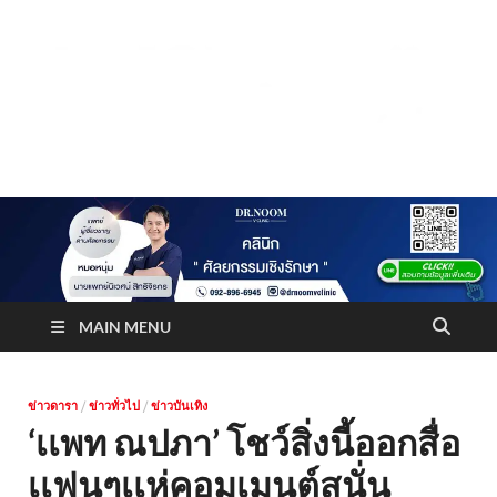
Truststoreonline
บริษัทด้านสื่อ/ข่าวสารใน กรุงเทพมหานคร ประเทศไทย
MAIN MENU
ข่าวดารา
/
ข่าวทั่วไป
/
ข่าวบันเทิง
‘เเพท ณปภา’ โชว์สิ่งนี้ออกสื่อ
เเฟนๆเเห่คอมเมนต์สนั่น