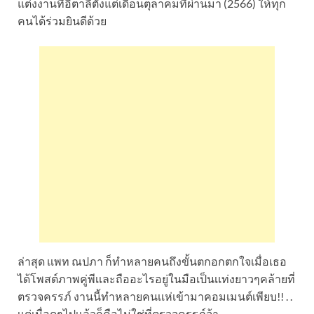
แต่งงานที่อิตาลีตั้งแต่เดือนตุลาคมที่ผ่านมา (2566) ให้ทุก
คนได้ร่วมยินดีด้วย
ล่าสุด เเพท ณปภา ก็ทำหลายคนถึงขั้นตกอกตกใจเมื่อเธอ
ได้โพสต์ภาพคู่พีเเละถืออะไรอยู่ในมือเป็นเเท่งยาวๆคล้ายที่
ตรวจครรภ์ งานนี้ทำหลายคนเเห่เข้ามาคอมเมนต์เพียบ!! . .
เเต่เมื่อดูๆไปเเล้วก็คือไม่ใช่ที่ตรวจครรภ์จ้า