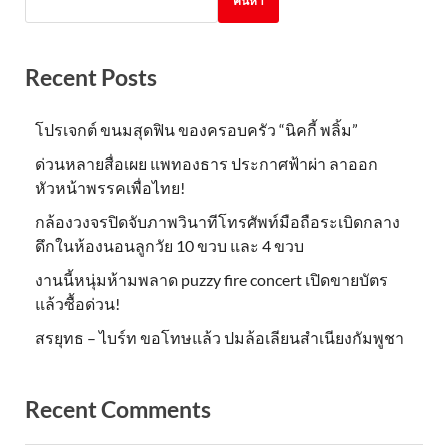
ค้นหา
Recent Posts
โปรเจกต์ ขนมสุดฟิน ของครอบครัว “นิคกี้ พลิ้ม”
ด่วนหลายสื่อเผย แพทองธาร ประกาศฟ้าผ่า ลาออก
หัวหน้าพรรคเพื่อไทย!
กล้องวงจรปิดจับภาพวินาทีโทรศัพท์มือถือระเบิดกลาง
ดึกในห้องนอนลูกวัย 10 ขวบ และ 4 ขวบ
งานนี้หนุ่มห้ามพลาด puzzy fire concert เปิดขายบัตร
แล้วซื้อด่วน!
สรยุทธ – ไบร์ท ขอโทษแล้ว ปมล้อเลียนสำเนียงกัมพูชา
Recent Comments