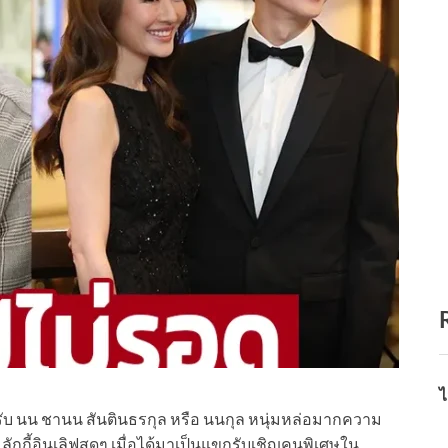
ไ
หรับ นน ชานน สันตินธรกุล หรือ นนกุล หนุ่มหล่อมากความ
ลักกี้อินเลิฟสุดๆ เมื่อได้มาเป็นแขกรับเชิญคนพิเศษใน