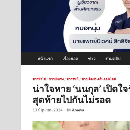
หน้าแรก
เรื่องฮอต
ข่าว
รวมคลิป
ข่าวทั่วไป
/
ข่าวบันเทิง
/
ข่าววันนี้
/
ข่าวเด็ดประเด็นออนไลน์
น่าใจหาย ‘นนกุล’ เปิดใจรั
สุดท้ายไปกันไม่รอด
13 มิถุนายน 2024
-
by
Areeya