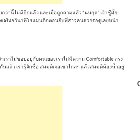
ว่านี้ไม่มีอีกแล้ว และเมื่อถูกถามแล้ว “นนกุล” เจ้าชู้มั้ย
วิตจริงอวินาทีโรแมนติกตอนจีบพี่สาวคนสวยรอดูเลยหน้า
้สึกว่าเราไม่ชอบอยู่กับคนเยอะเราไม่มีความ Comfortable ตรง
กกันแล้ว เรารู้จักชื่อ สมมติเจอเขาไกลๆ แล้วสมมติห้องน้ำอยู่