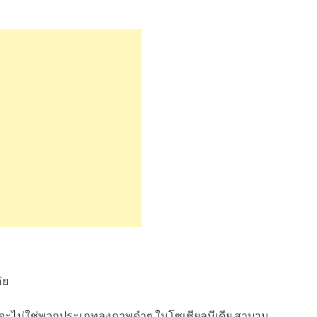
่ย
กติผมจะไม่ใช่พวกประเภทลงภาพดำๆ ในโซเชียลมีเดีย สาบาน