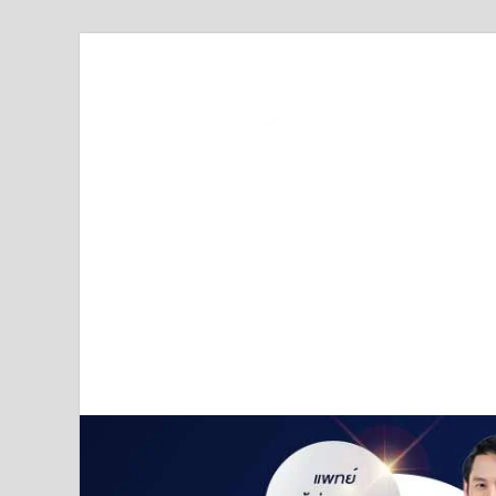
Truststoreonline
บริษัทด้านสื่อ/ข่าวสารใน กรุงเทพมหานคร ประเทศไ