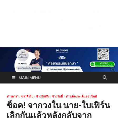
Truststoreonline
บริษัทด้านสื่อ/ข่าวสารใน กรุงเทพมหานคร ประเทศไทย
MAIN MENU
ข่าวดารา
/
ข่าวทั่วไป
/
ข่าวบันเทิง
/
ข่าววันนี้
/
ข่าวเด็ดประเด็นออนไลน์
ช็อค! จากวงใน นาย-ใบเฟิร์น
เลิกกันเเล้วหลังกลับจาก