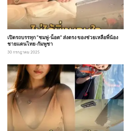
เปิดรถบรรทุก “ชมพู่-น็อต” ส่งตรง ของช่วยเหลือพี่น้อง
ชายแดนไทย-กัมพูชา
30 กรกฎาคม 2025