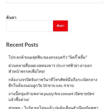
ค้นหา
ค้นหา
Recent Posts
โปรเจกต์ ขนมสุดฟิน ของครอบครัว “นิคกี้ พลิ้ม”
ด่วนหลายสื่อเผย แพทองธาร ประกาศฟ้าผ่า ลาออก
หัวหน้าพรรคเพื่อไทย!
กล้องวงจรปิดจับภาพวินาทีโทรศัพท์มือถือระเบิดกลาง
ดึกในห้องนอนลูกวัย 10 ขวบ และ 4 ขวบ
งานนี้หนุ่มห้ามพลาด puzzy fire concert เปิดขายบัตร
แล้วซื้อด่วน!
สรยุทธ – ไบร์ท ขอโทษแล้ว ปมล้อเลียนสำเนียงกัมพูชา