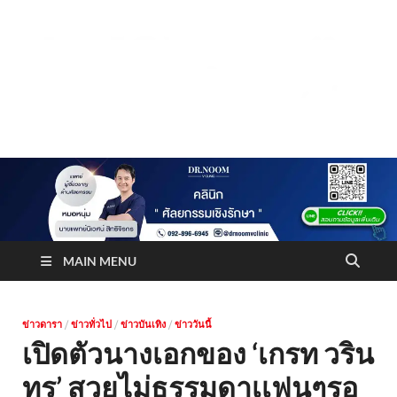
Truststoreonline
บริษัทด้านสื่อ/ข่าวสารใน กรุงเทพมหานคร ประเทศไทย
MAIN MENU
ข่าวดารา
/
ข่าวทั่วไป
/
ข่าวบันเทิง
/
ข่าววันนี้
เปิดตัวนางเอกของ ‘เกรท วริน
ทร’ สวยไม่ธรรมดาเเฟนๆรอ