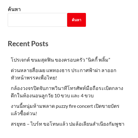
ค้นหา
ค้นหา
Recent Posts
โปรเจกต์ ขนมสุดฟิน ของครอบครัว “นิคกี้ พลิ้ม”
ด่วนหลายสื่อเผย แพทองธาร ประกาศฟ้าผ่า ลาออก
หัวหน้าพรรคเพื่อไทย!
กล้องวงจรปิดจับภาพวินาทีโทรศัพท์มือถือระเบิดกลาง
ดึกในห้องนอนลูกวัย 10 ขวบ และ 4 ขวบ
งานนี้หนุ่มห้ามพลาด puzzy fire concert เปิดขายบัตร
แล้วซื้อด่วน!
สรยุทธ – ไบร์ท ขอโทษแล้ว ปมล้อเลียนสำเนียงกัมพูชา