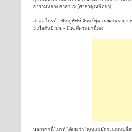
อารามหลวง ศาลา 23 (ศาลาดุรงพิทยา)
ล่าสุด ไบรท์ – พิชญทัฬห์ จันทร์พุฒ เผยผ่านรายการ 
3 เมื่อต้นปี ก.พ. – มี.ค. ที่ผ่านมานี้เอง
นอกจากนี้ ไบรท์ ได้เผยว่า “คุณแม่มักจะแลกเปลี่