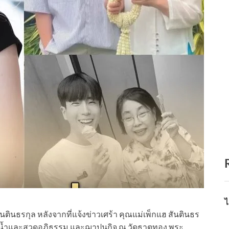
ไ
ินธรกุล หลังจากที่แจ้งข่าวเศร้า คุณแม่เพ็กแฮ สันตินธร
รดน้ำและสวดอภิธรรม และฌาปนกิจ ณ วัดธาตุทอง พระ