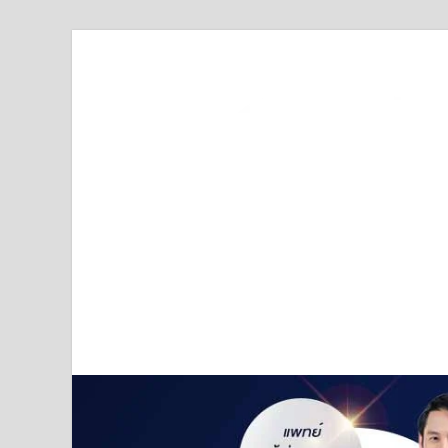
Truststoreonline
บริษัทด้านสื่อ/ข่าวสารใน กรุงเทพมหานคร ประเทศไ