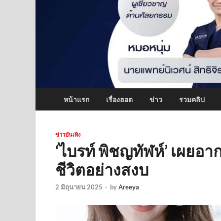
หน้าแรก
เรื่องฮอต
ข่าว
รวมคลิป
ข่าวบันเทิง
‘ไบรท์ พิชญทัฬห์’ เผยอา
ชีวิตอย่างสงบ
2 มิถุนายน 2025
-
by
Areeya