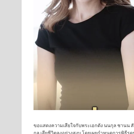
ขอแสดงความเสียใจกับพระเอกดัง นนกุล ชานน สันต
กุล เสียชีวิตลงอย่างสงบ โดยเผยกำหนดการพิธี