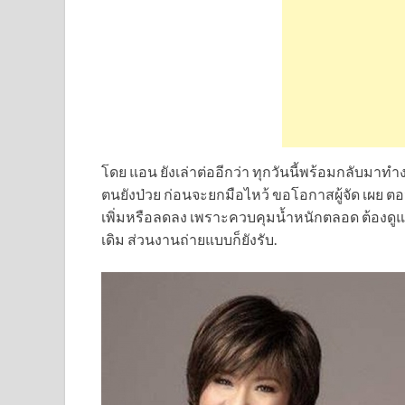
โดย แอน ยังเล่าต่ออีกว่า ทุกวันนี้พร้อมกลับมา
ตนยังป่วย ก่อนจะยกมือไหว้ ขอโอกาสผู้จัด เผย ตอนน
เพิ่มหรือลดลง เพราะควบคุมน้ำหนักตลอด ต้องดูแลต
เดิม ส่วนงานถ่ายแบบก็ยังรับ.