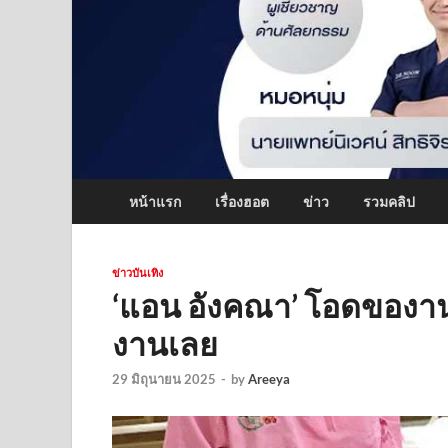
หน้าแรก
เรื่องฮอต
ข่าว
รวมคลิป
ข่าวบันเทิง
‘แอน อังคณา’ โอดของาน
งานเลย
29 มิถุนายน 2025
-
by
Areeya