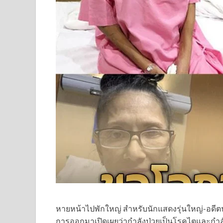
หายหน้าไปพักใหญ่ สำหรับนักแสดงรุ่นใหญ่-อดีตนางแบ
การออกมาเปิดเผยว่ากำลังป่วยเป็นโรคไตและกำลังห