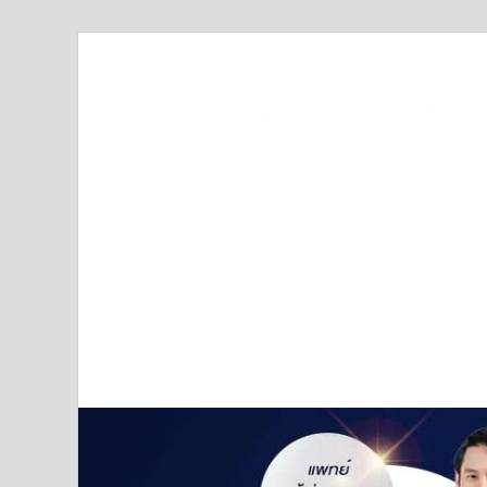
Truststoreonline
บริษัทด้านสื่อ/ข่าวสารใน กรุงเทพมหานคร ประเทศไ