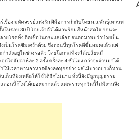
ร์เรื่อง มหัศจรรย์แห่งรัก ฝีมือการกำกับโดย ม.ล.พันธุ์เทวนพ
้งในรอบ 30 ปี โดยเจ้าตัวได้มาพร้อมสีหน้าสดใส ก่อนจะ
ยหลายโรคทั้ง ติดเชื้อในกระแสเลือด จนต่อมาพบว่าป่วยเป็น
็นโรคซึมเศร้าด้วย ซึ่งตอนนี้ทุกโรคดีขึ้นหมดแล้ว แต่
กำลังอยู่ในช่วงรอคิว โดยโอกาสที่จะได้เปลี่ยนมี
ฟอกไตสัปดาห์ละ 2 ครั้ง ครั้งละ 4 ชั่วโมง กว่าจะผ่านมาได้
ไตทำให้เวลาทานอาหารต้องลดทุกอย่าง ผลไม้บางอย่างก็ทาน
ินเก็บที่ยังเหลือให้ใช้ได้อีกไม่นาน ทั้งนี้ยังมีลูกบุญธรรม
ลตอนนี้ก็ไม่ได้เยอะมากแล้ว แต่เพราะทุกวันนี้ไม่มีงานจึง