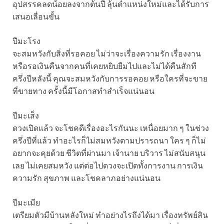
อุปสรรคลดน้อยลงจากต้นปี ลุ้นตำแหน่งใหม่และได้รับการ
เสนอเลื่อนขั้น
ปีมะโรง
จะสมหวังกับสิ่งที่รอคอย ไม่ว่าจะเรื่องความรัก เรื่องงาน
หรือรอเงินคืนจากคนที่เคยหยิบยืมไปและไม่ได้คืนสักที
ครึ่งปีหลังนี้ คุณจะสมหวังกับการรอคอย หรือใครที่จะขาย
ที่ขายทาง ครั้งนี้มีโอกาสทำสำเร็จแน่นอน
ปีมะเส็ง
ดวงเปิดแล้ว จะโชคดีเรื่องอะไรกันนะ เหนื่อยมาก ๆ ในช่วง
ครึ่งปีที่แล้ว ทำอะไรก็ไม่สมหวังตามปรารถนา ใคร ๆ ก็ไม่
อยากจะคุยด้วย ชีวิตที่ผ่านมา เจ้านาย บริวาร ไม่สนับสนุน
เลย ไม่เคยสมหวัง แต่ต่อไปดวงจะเปิดทั้งการงาน การเงิน
ความรัก สุขภาพ และโชคลาภอย่างแน่นอน
ปีมะเมีย
เตรียมตัวมีบ้านหลังใหม่ ทำอย่างไรถึงได้มา เรื่องทรัพย์สิน