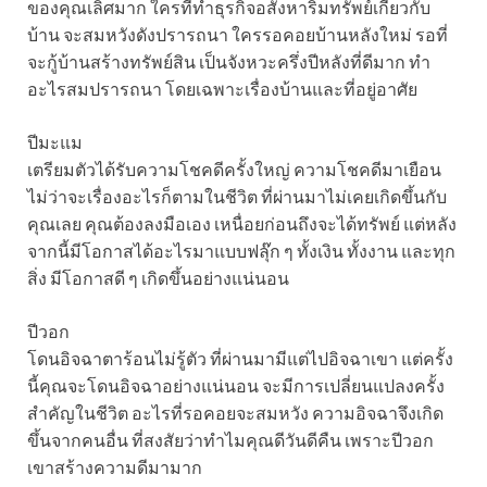
ของคุณเลิศมาก ใครที่ทำธุรกิจอสังหาริมทรัพย์เกี่ยวกับ
บ้าน จะสมหวังดังปรารถนา ใครรอคอยบ้านหลังใหม่ รอที่
จะกู้บ้านสร้างทรัพย์สิน เป็นจังหวะครึ่งปีหลังที่ดีมาก ทำ
อะไรสมปรารถนา โดยเฉพาะเรื่องบ้านและที่อยู่อาศัย
ปีมะแม
เตรียมตัวได้รับความโชคดีครั้งใหญ่ ความโชคดีมาเยือน
ไม่ว่าจะเรื่องอะไรก็ตามในชีวิต ที่ผ่านมาไม่เคยเกิดขึ้นกับ
คุณเลย คุณต้องลงมือเอง เหนื่อยก่อนถึงจะได้ทรัพย์ แต่หลัง
จากนี้มีโอกาสได้อะไรมาแบบฟลุ๊ก ๆ ทั้งเงิน ทั้งงาน และทุก
สิ่ง มีโอกาสดี ๆ เกิดขึ้นอย่างแน่นอน
ปีวอก
โดนอิจฉาตาร้อนไม่รู้ตัว ที่ผ่านมามีแต่ไปอิจฉาเขา แต่ครั้ง
นี้คุณจะโดนอิจฉาอย่างแน่นอน จะมีการเปลี่ยนแปลงครั้ง
สำคัญในชีวิต อะไรที่รอคอยจะสมหวัง ความอิจฉาจึงเกิด
ขึ้นจากคนอื่น ที่สงสัยว่าทำไมคุณดีวันดีคืน เพราะปีวอก
เขาสร้างความดีมามาก