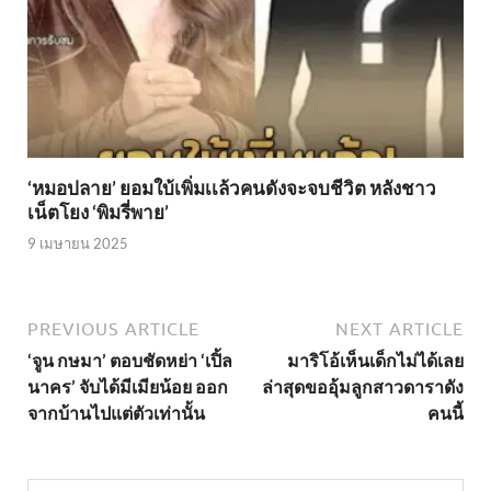
‘หมอปลาย’ ยอมใบ้เพิ่มเเล้วคนดังจะจบชีวิต หลังชาว
เน็ตโยง ‘พิมรี่พาย’
9 เมษายน 2025
PREVIOUS ARTICLE
NEXT ARTICLE
‘จูน กษมา’ ตอบชัดหย่า ‘เปิ้ล
มาริโอ้เห็นเด็กไม่ได้เลย
นาคร’ จับได้มีเมียน้อย ออก
ล่าสุดขออุ้มลูกสาวดาราดัง
จากบ้านไปแต่ตัวเท่านั้น
คนนี้