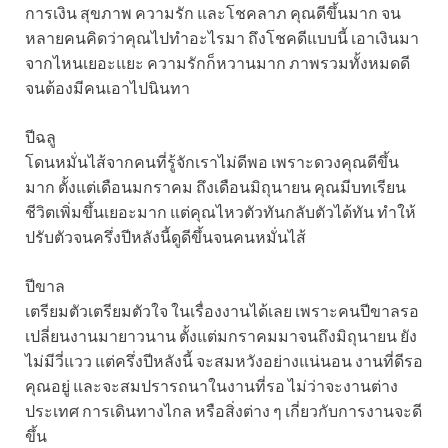
การเงิน สุขภาพ ความรัก และโชคลาภ คุณดีขึ้นมาก จน
หลายคนคิดว่าคุณไปทำอะไรมา ถึงโชคดีแบบนี้ เอาเงินมา
จากไหนเยอะแยะ ความรักก็หวานมาก ภาพรวมทั้งหมดดี
จนต้องมีคนเอาไปนินทา
ปีฉลู
โดนหมั่นไส้จากคนที่รู้จักเราไม่ดีพอ เพราะดวงคุณดีขึ้น
มาก ตั้งแต่เดือนมกราคม ถึงเดือนมิถุนายน คุณมีบทเรียน
ชีวิตเพิ่มขึ้นเยอะมาก แต่คุณไหวตัวทันกลับตัวได้ทัน ทำให้
ปรับตัวจนครึ่งปีหลังนี้ดูดีขึ้นจนคนหมั่นไส้
ปีขาล
เตรียมตัวเตรียมตัวใจ ในเรื่องงานได้เลย เพราะคนปีขาลรอ
เปลี่ยนงานมายาวนาน ตั้งแต่มกราคมมาจนถึงมิถุนายน ยัง
ไม่มีวี่แวว แต่ครึ่งปีหลังนี้ จะสมหวังอย่างแน่นอน งานที่ดีรอ
คุณอยู่ และจะสมปรารถนาในงานที่รอ ไม่ว่าจะงานต่าง
ประเทศ การเดินทางไกล หรือสิ่งต่าง ๆ เกี่ยวกับการงานจะดี
ขึ้น