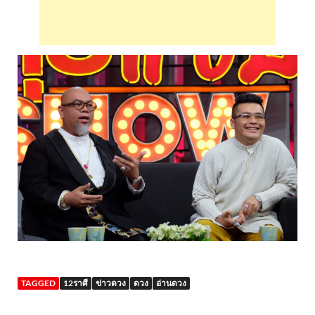
TAGGED
12ราศี
ข่าวดวง
ดวง
อ่านดวง