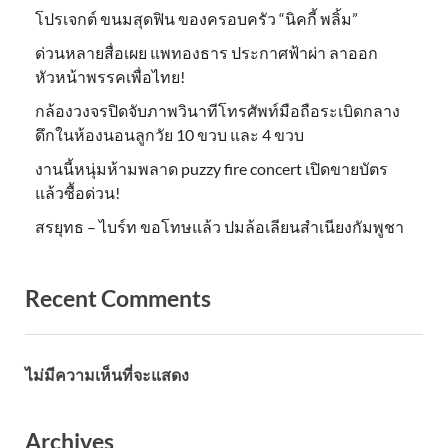
โปรเจกต์ ขนมสุดฟิน ของครอบครัว “นิคกี้ พลิ้ม”
ด่วนหลายสื่อเผย แพทองธาร ประกาศฟ้าผ่า ลาออก
หัวหน้าพรรคเพื่อไทย!
กล้องวงจรปิดจับภาพวินาทีโทรศัพท์มือถือระเบิดกลาง
ดึกในห้องนอนลูกวัย 10 ขวบ และ 4 ขวบ
งานนี้หนุ่มห้ามพลาด puzzy fire concert เปิดขายบัตร
แล้วซื้อด่วน!
สรยุทธ – ไบร์ท ขอโทษแล้ว ปมล้อเลียนสำเนียงกัมพูชา
Recent Comments
ไม่มีความเห็นที่จะแสดง
Archives