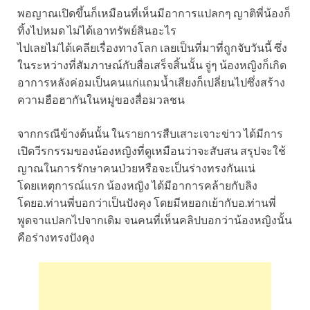
พอญาณเปิดขึ้นก็เหมือนที่เห็นมีอาการแปลกๆ ญาติพี่น้องก็
ทิ้งไปหมด ไม่ได้เอาทรัพย์สินอะไร
ไปเลยไม่ได้เคลียเรื่องทางโลก เลยเป็นที่มาที่ถูกจับวันนี้ ซึ่ง
ในระหว่างที่สัมภาษณ์กับสื่อเสร็จสิ้นนั้น จู่ๆ น้องหญิงก็เกิด
อาการหลังค่อมเป็นคนแก่แถมน้ำเสียงก็เปลี่ยนไปซึ่งสร้าง
ความฮือฮากันในหมู่ของสื่อมวลชน
จากกรณีข้างต้นนั้น ในรายการสืบเสาะเจาะข่าว ได้มีการ
เปิดวีรกรรมของน้องหญิงที่ดูเหมือนว่าจะสับสน สรุปจะใช้
ญาณในการรักษาคนป่วยหรือจะเป็นร่างทรงกันแน่
โดยเหตุการณ์แรก น้องหญิง ได้มีอาการคล้ายกับลิง
โดยอ.ท่านพี่บอกว่าเป็นปังคุง โดยมีหยอกเย้ากับอ.ท่านพี่
พูดจาแปลกไปจากเดิม จนคนที่เห็นคลิปบอกว่าน้องหญิงนั้น
คือร่างทรงปังคุง