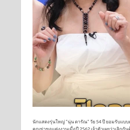
นักแสดงรุ่นใหญ่ “นุ่น ดารัณ” วัย 54 ปี ยอมรับแบบ
คุกเข่าขอแต่งงานเมื่อปี 2562 เจ้าตัวเผยว่าเลิกกั