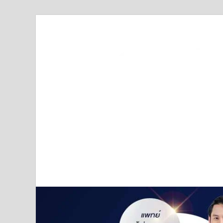
Truststoreonline
บริษัทด้านสื่อ/ข่าวสารใน กรุงเทพมหานคร ประเทศไ