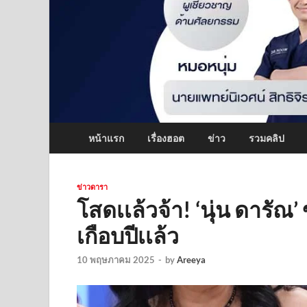
หน้าแรก
เรื่องฮอต
ข่าว
รวมคลิป
ข่าวดารา
โสดเเล้วจ้า! ‘นุ่น ดารัณ
เกือบปีเเล้ว
10 พฤษภาคม 2025
-
by
Areeya