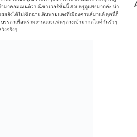
มาคอมเมนต์ว่า ณิชา เวอร์ชั่นนี้ สวยหรูดูแพงมากค่ะ น่า
้ เธอยังได้ไปเฉิดฉายเดินพรมแดงที่เมืองคานส์มาแล้ ลุคนี้ก็
ย บรรดาเพื่อนร่วมงานและแฟนๆต่างเข้ามากดไลค์กันรัวๆ
วังจริงๆ