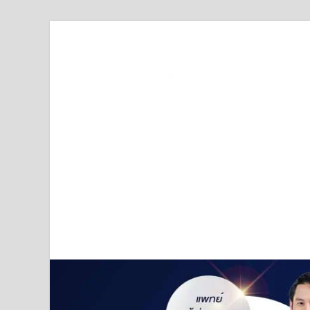
Truststoreonline
บริษัทด้านสื่อ/ข่าวสารใน กรุงเทพมหานคร ประเทศไ