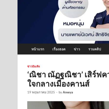
หน้าแรก
เรื่องฮอต
ข่าว
รวมคลิป
ข่าวบันเทิง
‘ณิชา ณัฏฐณิชา’ เสิร์ฟค
ใจกลางเมืองคานส์
19 พฤษภาคม 2025
-
by
Areeya