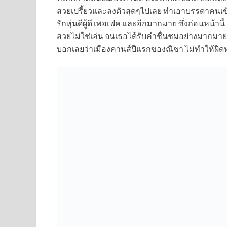
สวยเปรี้ยวและลงตัวสุดๆไปเลย ทำเอาบรรดาคนเข้า
รักหุ่นดีผู้ดี เพอเฟค และอีกมากมาย ซึ่งก่อนหน้านี
สวยไม่ใช่เล่น จนเธอได้รับคำชื่นชมอย่างมากมา
บอกเลยว่าเมืองคานส์ปีแรกของณิชา ไม่ทำให้ผิดห