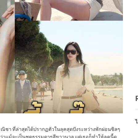
ไ
ณิชา ที่ล่าสุดได้ปรากฏตัวในลุคสุดปังระหว่างพักผ่อนชิลๆ
ว่าแม้จะเป็นชุดธรรมดาๆสีขาวนวล แต่เธอก็ทำให้ลุคนี้ดู