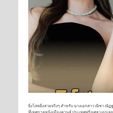
ยิ่งโสดยิ่งสวยจริงๆ สำหรับ นางเอกสาว ณิชา ณัฏฐ
ที่เทศกาลหนังเมืองคานส์ ประเทศฝรั่งเศส บอกเลย