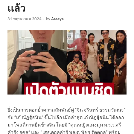
เเล้ว
31 พฤษภาคม 2024
-
by
Areeya
ยิ่งเป็นการตอกย้ำความสัมพันธ์คู่ “จิน จรินทร์ ธรรมวัฒนะ”
กับ “เก๋ ณัฏฐ์ธนิน” ขึ้นไปอีก เมื่อล่าสุด เก๋ ณัฏฐ์ธนิน ได้ออก
มาโพสตืภาพยืนข้างจิน โดยมี “คุณหญิงแมงมุม ม.ร.ว.ศรี
คำรุ้ง ยุคล” และ “เสธ.ดอลล่าร์ พล.ต. พัชร รัตตกุล” พร้อม