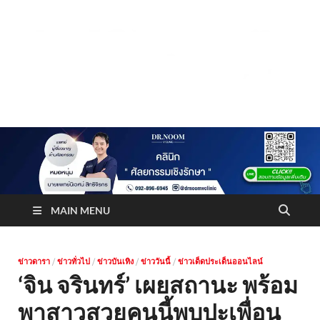
Truststoreonline
บริษัทด้านสื่อ/ข่าวสารใน กรุงเทพมหานคร ประเทศไทย
MAIN MENU
ข่าวดารา
/
ข่าวทั่วไป
/
ข่าวบันเทิง
/
ข่าววันนี้
/
ข่าวเด็ดประเด็นออนไลน์
‘จิน จรินทร์’ เผยสถานะ พร้อม
พาสาวสวยคนนี้พบปะเพื่อน