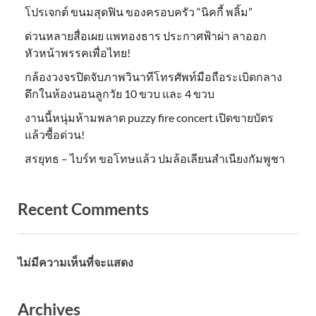
โปรเจกต์ ขนมสุดฟิน ของครอบครัว “นิคกี้ พลิ้ม”
ด่วนหลายสื่อเผย แพทองธาร ประกาศฟ้าผ่า ลาออก
หัวหน้าพรรคเพื่อไทย!
กล้องวงจรปิดจับภาพวินาทีโทรศัพท์มือถือระเบิดกลาง
ดึกในห้องนอนลูกวัย 10 ขวบ และ 4 ขวบ
งานนี้หนุ่มห้ามพลาด puzzy fire concert เปิดขายบัตร
แล้วซื้อด่วน!
สรยุทธ – ไบร์ท ขอโทษแล้ว ปมล้อเลียนสำเนียงกัมพูชา
Recent Comments
ไม่มีความเห็นที่จะแสดง
Archives