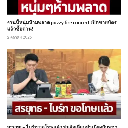
งานนี้หนุ่มห้ามพลาด puzzy fire concert เปิดขายบัตร
แล้วซื้อด่วน!
2 ตุลาคม 2025
สรยุทธ – ไบร์ท ขอโทษแล้ว ปมล้อเลียนสำเนียงกัมพูชา