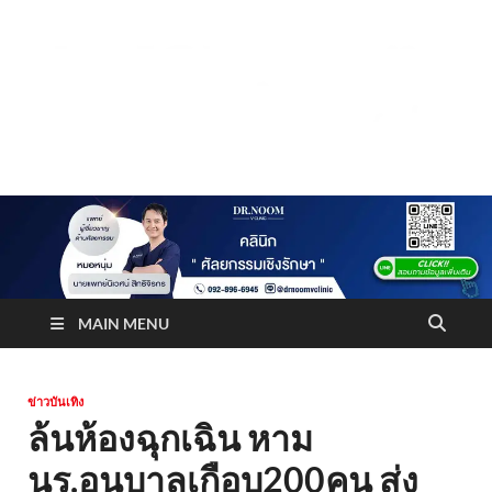
Truststoreonline
บริษัทด้านสื่อ/ข่าวสารใน กรุงเทพมหานคร ประเทศไทย
MAIN MENU
ข่าวบันเทิง
ล้นห้องฉุกเฉิน หาม
นร.อนุบาลเกือบ200คน ส่ง