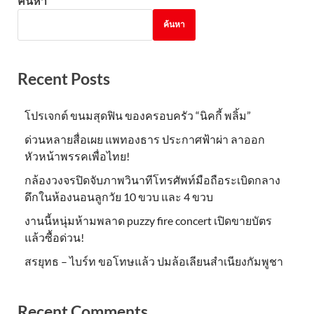
ค้นหา
ค้นหา
Recent Posts
โปรเจกต์ ขนมสุดฟิน ของครอบครัว “นิคกี้ พลิ้ม”
ด่วนหลายสื่อเผย แพทองธาร ประกาศฟ้าผ่า ลาออก
หัวหน้าพรรคเพื่อไทย!
กล้องวงจรปิดจับภาพวินาทีโทรศัพท์มือถือระเบิดกลาง
ดึกในห้องนอนลูกวัย 10 ขวบ และ 4 ขวบ
งานนี้หนุ่มห้ามพลาด puzzy fire concert เปิดขายบัตร
แล้วซื้อด่วน!
สรยุทธ – ไบร์ท ขอโทษแล้ว ปมล้อเลียนสำเนียงกัมพูชา
Recent Comments