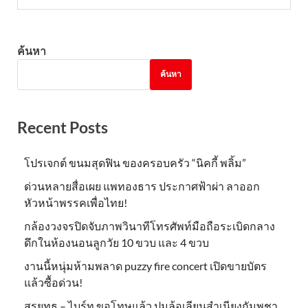
ค้นหา
ค้นหา
Recent Posts
โปรเจกต์ ขนมสุดฟิน ของครอบครัว “นิคกี้ พลิ้ม”
ด่วนหลายสื่อเผย แพทองธาร ประกาศฟ้าผ่า ลาออก
หัวหน้าพรรคเพื่อไทย!
กล้องวงจรปิดจับภาพวินาทีโทรศัพท์มือถือระเบิดกลาง
ดึกในห้องนอนลูกวัย 10 ขวบ และ 4 ขวบ
งานนี้หนุ่มห้ามพลาด puzzy fire concert เปิดขายบัตร
แล้วซื้อด่วน!
สรยุทธ – ไบร์ท ขอโทษแล้ว ปมล้อเลียนสำเนียงกัมพูชา