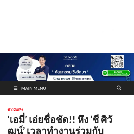
Truststoreonline
บริษัทด้านสื่อ/ข่าวสารใน กรุงเทพมหานคร ประเทศไทย
MAIN MENU
ข่าวบันเทิง
‘เอมี่’ เอ่ยชื่อชัด!! หึง ‘ซี ศิวั
ฒน์’ เวลาทำงานร่วมกับ