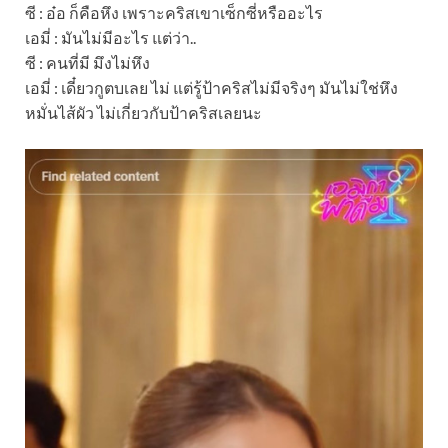
ซี : อ๋อ ก็คือหึง เพราะคริสเขาเซ็กซี่หรืออะไร
เอมี่ : มันไม่มีอะไร แต่ว่า..
ซี : คนที่มี มึงไม่หึง
เอมี่ : เดี๋ยวกูตบเลย ไม่ แต่รู้ป้าคริสไม่มีจริงๆ มันไม่ใช่หึง
หมั่นไส้ผัว ไม่เกี่ยวกับป้าคริสเลยนะ