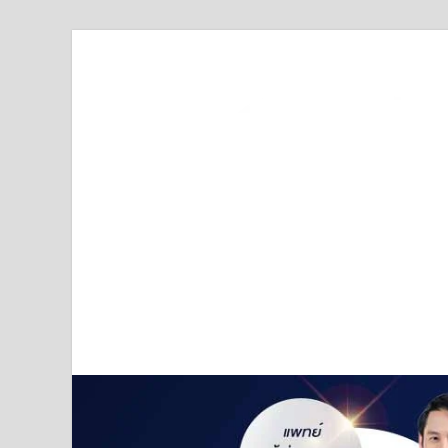
Truststoreonline
บริษัทด้านสื่อ/ข่าวสารใน กรุงเทพมหานคร ประเทศไ