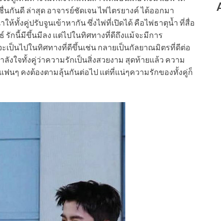
นกันดี ล่าสุด อาจารย์ชัดเจน ไพ่ไตรยางค์ ได้ออกมา
ู่ปรับจูนเข้าหากัน ซึ่งไพ่ที่เปิดได้ คือไพ่ธาตุน้ำ ที่สื่อ
 รักนี้มีขึ้นมีลง แต่ไปในทิศทางที่ดีถึงแม้จะมีการ
ะเป็นไปในทิศทางที่ดีขึ้นเช่น กลายเป็นกัลยาณมิตรที่ดีต่อ
ลังใจทั้งคู่ว่าความรักเป็นสิ่งสวยงาม สุดท้ายแล้ว ความ
ฟนๆ คงต้องตามลุ้นกันต่อไป แต่ที่แน่ๆความรักของทั้งคู่ก็