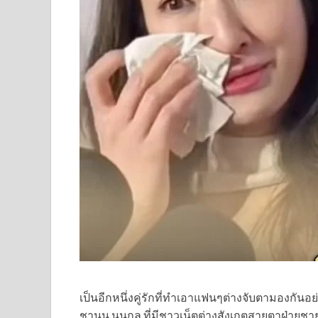
เป็นอีกหนึ่งคู่รักที่ทำเอาแฟนๆต่างจับตามองกั
ชานน นนกุล ที่มีชาวเน็ตต่างสังเกตสายตาฝ่ายชายจ