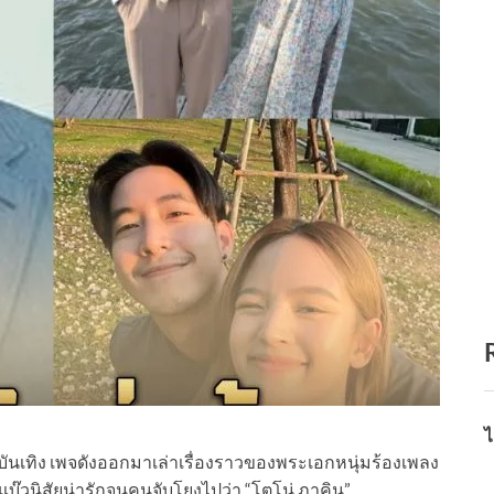
ไ
เทิง เพจดังออกมาเล่าเรื่องราวของพระเอกหนุ่มร้องเพลง
๊วนิสัยน่ารักจนคนจับโยงไปว่า “โตโน่ ภาคิน”