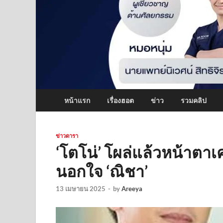
หน้าแรก
เรื่องฮอต
ข่าว
รวมคลิป
ข่าวดารา
‘โตโน่’ โผล่แล้วหน้าตาเ
นอกใจ ‘ณิชา’
13 เมษายน 2025
-
by
Areeya