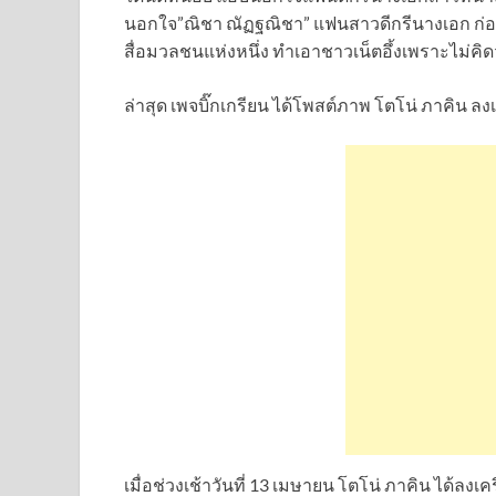
นอกใจ”ณิชา ณัฏฐณิชา” แฟนสาวดีกรีนางเอก ก่อน
สื่อมวลชนแห่งหนึ่ง ทำเอาชาวเน็ตอึ้งเพราะไม่คิดว่า
ล่าสุด เพจบิ๊กเกรียน ได้โพสต์ภาพ โตโน่ ภาคิน ลง
เมื่อช่วงเช้าวันที่ 13 เมษายน โตโน่ ภาคิน ได้ลงเ