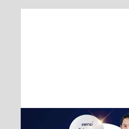
Truststoreonline
บริษัทด้านสื่อ/ข่าวสารใน กรุงเทพมหานคร ประเทศไ