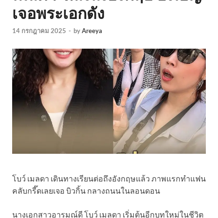
เจอพระเอกดัง
14 กรกฎาคม 2025
-
by
Areeya
โบว์ เมลดา เดินทางเรียนต่อถึงอังกฤษแล้ว ภาพแรกทำแฟน
คลับกรี๊ดเลยเจอ บิวกิ้น กลางถนนในลอนดอน
นางเอกสาวอารมณ์ดี โบว์ เมลดา เริ่มต้นอีกบทใหม่ในชีวิต