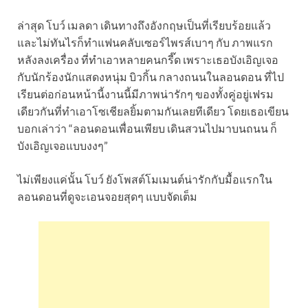
ล่าสุด โบว์ เมลดา เดินทางถึงอังกฤษเป็นที่เรียบร้อยแล้ว
และไม่ทันไรก็ทำแฟนคลับเซอร์ไพรส์เบาๆ กับ ภาพแรก
หลังลงเครื่อง ที่ทำเอาหลายคนกรี๊ด เพราะเธอบังเอิญเจอ
กับนักร้องนักแสดงหนุ่ม บิวกิ้น กลางถนนในลอนดอน ที่ไป
เรียนต่อก่อนหน้านี้งานนี้มีภาพน่ารักๆ ของทั้งคู่อยู่เฟรม
เดียวกันที่ทำเอาโซเชียลยิ้มตามกันเลยทีเดียว โดยเธอเขียน
บอกเล่าว่า “ลอนดอนเพื่อนเพียบ เดินสวนไปมาบนถนน ก็
บังเอิญเจอแบบงงๆ”
ไม่เพียงแค่นั้น โบว์ ยังโพสต์โมเมนต์น่ารักกับมื้อแรกใน
ลอนดอนที่ดูจะเอนจอยสุดๆ แบบจัดเต็ม