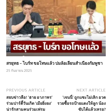
สรยุทธ – ไบร์ท ขอโทษแล้ว ปมล้อเลียนสำเนียงกัมพูชา
25 กันยายน 2025
PREVIOUS ARTICLE
NEXT ARTICLE
สยบข่าวลือ! ‘ฮาย อาภาพร’
‘เจนนี่’ ถูกแซะไม่เลิก อวด
ร่วมปาร์ตี้วันเกิด ‘เมียยิ่งยง’
รวยซื้อรถป้ายแดงให้ลูก น้อง
น่ารักสามคนร่วมเฟรม
ขับได้แล้วเหรอ?