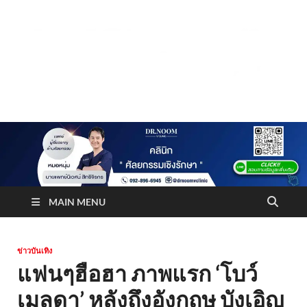
Truststoreonline
บริษัทด้านสื่อ/ข่าวสารใน กรุงเทพมหานคร ประเทศไทย
MAIN MENU
ข่าวบันเทิง
แฟนๆฮือฮา ภาพแรก ‘โบว์
เมลดา’ หลังถึงอังกฤษ บังเอิญ