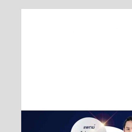
Truststoreonline
บริษัทด้านสื่อ/ข่าวสารใน กรุงเทพมหานคร ประเทศไ