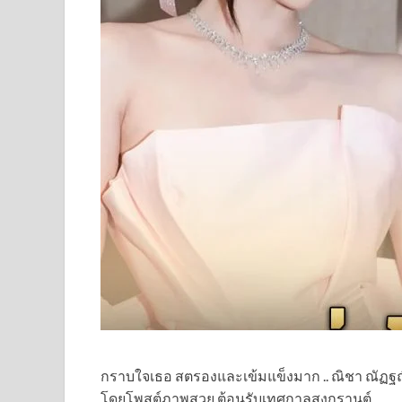
กราบใจเธอ สตรองและเข้มแข็งมาก .. ณิชา ณัฏ
โดยโพสต์ภาพสวย ต้อนรับเทศกาลสงกรานต์