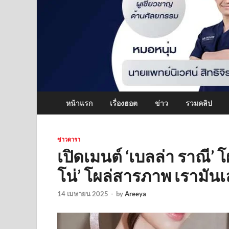
หน้าแรก
เรื่องฮอต
ข่าว
รวมคลิป
ข่าวดารา
เปิดเมนต์ ‘เบลล่า ราณี’ โ
โน่’ โผล่สารภาพ เรามัน
14 เมษายน 2025
-
by
Areeya