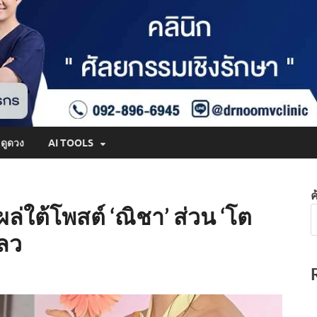
ดูดวง
AI TOOLS
ค
ผล่ใต้โพสต์ ‘ณิชา’ ส่วน ‘โต
เลว