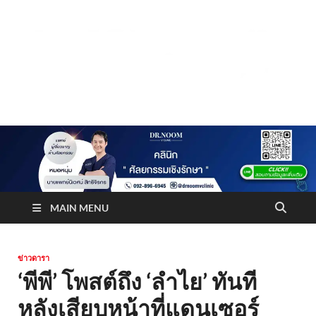
Truststoreonline
บริษัทด้านสื่อ/ข่าวสารใน กรุงเทพมหานคร ประเทศไทย
MAIN MENU
ข่าวดารา
‘พีพี’ โพสต์ถึง ‘ลำไย’ ทันที
หลังเสียบหน้าที่แดนเซอร์