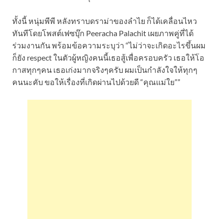
ทั้งนี้ หนุ่มพีพี หลังทราบดราม่าของลำไย ก็ได้เคลื่อนไหว
ทันทีโดยโพสต์เฟซบุ๊ก Peeracha Palachit เผยภาพคู่ที่ได้
ร่วมงานกัน พร้อมข้อความระบุว่า “ไม่ว่าจะเกิดอะไรขึ้นผม
ก็ยัง respect ในตัวผู้หญิงคนนี้เธอสู้เพื่อครอบครัว เธอให้โอ
กาสทุกๆคน เธอเก่งมากจริงๆครับ ผมเป็นกำลังใจให้ทุกๆ
คนนะคับ ขอให้เรื่องที่เกิดผ่านไปด้วยดี “คุณแม่ใย””