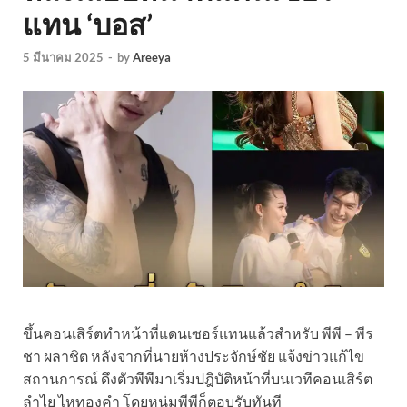
แทน ‘บอส’
5 มีนาคม 2025
-
by
Areeya
ขึ้นคอนเสิร์ตทำหน้าที่แดนเซอร์แทนแล้วสำหรับ พีพี – พีร
ชา ผลาชิต หลังจากที่นายห้างประจักษ์ชัย แจ้งข่าวแก้ไข
สถานการณ์ ดึงตัวพีพีมาเริ่มปฎิบัติหน้าที่บนเวทีคอนเสิร์ต
ลำไย ไหทองคำ โดยหนุ่มพีพีก็ตอบรับทันที