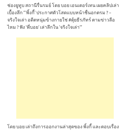
ช่องยูทูบ สถานีรื่นรมย์ โดย บอย เอนเตอร์เทน เผยคลิปเล่า
เบื้องลึก “’พิ้งกี้’ ประกาศตัวโสดแบบหน้าชื่นอกตรม ? –
จริงใจเล่า อดีตหนุ่มข้างกายใช่ #ตุ้ยธีรภัทร์ ตามข่าวลือ
ไหม ? ฟัง ‘พี่บอย’ เล่าลึกใน ‘จริงใจเล่า’”
โดย บอย เล่าถึงการออกงานล่าสุดของ พิ้งกี้ และตอบเรื่อง