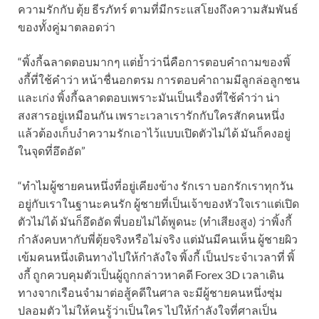
ความรักกับ ตุ้ย ธีรภัทร์ ตามที่มีกระแสโยงถึงความสัมพันธ์
ของทั้งคู่มาตลอดว่า
“พิ้งกี้ฉลาดตอบมากๆ แต่ย้ำว่านี่คือการตอบคำถามของพิ้
งกี้ที่ใช้คำว่า หน้าชื่นอกตรม การตอบคำถามมีลูกล่อลูกชน
และเก่ง พิ้งกี้ฉลาดตอบเพราะมันเป็นเรื่องที่ใช้คำว่า น่า
สงสารอยู่เหมือนกัน เพราะเวลาเรารักกับใครสักคนหนึ่ง
แล้วต้องเก็บงำความรักเอาไว้แบบเปิดตัวไม่ได้ มันก็คงอยู่
ในจุดที่อึดอัด”
“ทำไมผู้ชายคนหนึ่งที่อยู่เคียงข้าง รักเรา บอกรักเราทุกวัน
อยู่กับเราในฐานะคนรัก ผู้ชายที่เป็นเจ้าของหัวใจเราแต่เปิด
ตัวไม่ได้ มันก็อึดอัด พี่บอยไม่ได้พูดนะ (ทำเสียงสูง) ว่าพิ้งกี้
กำลังคบหากับพี่ตุ้ยจริงหรือไม่จริง แต่มันมีคนเห็น ผู้ชายผิว
เข้มคนหนึ่งเดินทางไปให้กำลังใจ พิ้งกี้ เป็นประจำเวลาที่ พิ้
งกี้ ถูกควบคุมตัวเป็นผู้ถูกกล่าวหาคดี Forex 3D เวลาเดิน
ทางจากเรือนจำมาต่อสู้คดีในศาล จะมีผู้ชายคนหนึ่งซุ่ม
ปลอมตัว ไม่ให้คนรู้ว่าเป็นใคร ไปให้กำลังใจที่ศาลเป็น