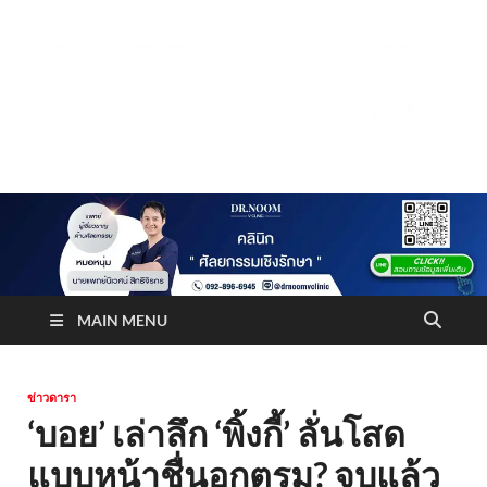
Truststoreonline
บริษัทด้านสื่อ/ข่าวสารใน กรุงเทพมหานคร ประเทศไทย
MAIN MENU
ข่าวดารา
‘บอย’ เล่าลึก ‘พิ้งกี้’ ลั่นโสด
แบบหน้าชื่นอกตรม? จบแล้ว