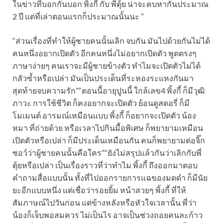
ในข่าวที่บอกกันบอก พิ้งกี้ กับ พี่ตุ้ย น่าจะคบหากันประมาณ
2 ปี แต่ที่เล่าตอนแรกก็ประมาณนั้นนะ ”
“ส่วนเรื่องที่ทำให้ผู้ชายคนนั้นเลิก จบกัน มันไปด้วยกันไม่ได้
คนหนึ่งอยากเปิดตัว อีกคนหนึ่งไม่อยากเปิดตัว พูดตรงๆ
ภาษาง่ายๆ คนเราจะมีผู้ชายข้างตัว ทำไมจะเปิดตัวไม่ได้
กลัวซ้ำหรือเปล่า มันเป็นประเด็นที่ระหองระแหงกันมา
สุดท้ายจบความรัก”“ตอนนี้อายุปูนนี้ ใกล้เลข4 พิ้งกี้ ก็มีวุฒิ
ภาวะ การใช้ชีวิต ก็คงอยากจะเปิดตัว ย้อนดูสตอรี่ ก็มี
โมเมนต์ อารมณ์เหมือนแบบ พิ้งกี้ ก็อยากจะเปิดตัว น้อง
หมา ที่ถ่ายด้วย หรือเวลาไปกินมื้อพิเศษ ก็พยายามเหมือน
เปิดตัวหรือเปล่า ก็มีประเด็นเหมือนกัน คนก็พยายามต่อจิ๊ก
ซอว์ว่าผู้ชายคนนั้นคือใคร”“ยังไม่สรุปแล้วกันว่าเลิกกับพี่
ตุ้ยหรือเปล่า เป็นเรื่องราวที่ว่าทำไม พิ้งกี้ ถึงออกมาตอบ
คำถามสื่อแบบนั้น ทั้งที่ไปออกรายการแฉของมดดำ ก็มีนัย
ยะอีกแบบหนึ่ง แต่เชื่อว่ารอยยิ้ม หน้าสวยๆ พิ้งกี้ ที่ให้
สัมภาษณ์ไปวันก่อน แต่ข้างหลังหรือหัวใจเวลานั้น พี่ว่า
น้องก็เจ็บพอสมควร ไม่เป็นไร อาจเป็นช่วงถอยคนละก้าว