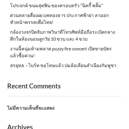
โปรเจกต์ ขนมสุดฟิน ของครอบครัว “นิคกี้ พลิ้ม”
ด่วนหลายสื่อเผย แพทองธาร ประกาศฟ้าผ่า ลาออก
หัวหน้าพรรคเพื่อไทย!
กล้องวงจรปิดจับภาพวินาทีโทรศัพท์มือถือระเบิดกลาง
ดึกในห้องนอนลูกวัย 10 ขวบ และ 4 ขวบ
งานนี้หนุ่มห้ามพลาด puzzy fire concert เปิดขายบัตร
แล้วซื้อด่วน!
สรยุทธ – ไบร์ท ขอโทษแล้ว ปมล้อเลียนสำเนียงกัมพูชา
Recent Comments
ไม่มีความเห็นที่จะแสดง
Archives