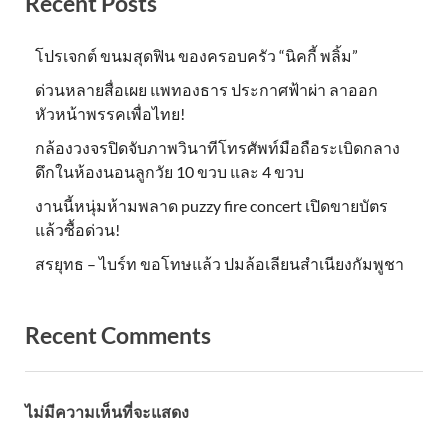
Recent Posts
โปรเจกต์ ขนมสุดฟิน ของครอบครัว “นิคกี้ พลิ้ม”
ด่วนหลายสื่อเผย แพทองธาร ประกาศฟ้าผ่า ลาออก
หัวหน้าพรรคเพื่อไทย!
กล้องวงจรปิดจับภาพวินาทีโทรศัพท์มือถือระเบิดกลาง
ดึกในห้องนอนลูกวัย 10 ขวบ และ 4 ขวบ
งานนี้หนุ่มห้ามพลาด puzzy fire concert เปิดขายบัตร
แล้วซื้อด่วน!
สรยุทธ – ไบร์ท ขอโทษแล้ว ปมล้อเลียนสำเนียงกัมพูชา
Recent Comments
ไม่มีความเห็นที่จะแสดง