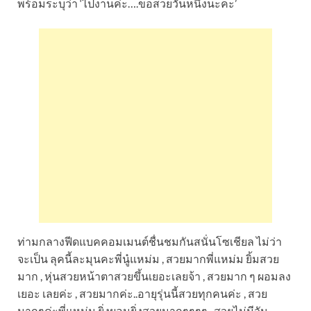
พร้อมระบุว่า ‘ไปงานค่ะ….ขอสวยวันหนึ่งนะคะ’
ท่ามกลางฟีดแบคคอมเมนต์ชื่นชมกันสนั่นโซเชียล ไม่ว่า
จะเป็น ลุคนี้ละมุนคะพี่นู๋แหม่ม , สวยมากพี่แหม่ม ยิ้มสวย
มาก , หุ่นสวยหน้าตาสวยขึ้นเยอะเลยจ้า , สวยมาก ๆ ผอมลง
เยอะ เลยค่ะ , สวยมากค่ะ..อายุรุ่นนี้สวยทุกคนค่ะ , สวย
มากๆค่ะพี่แหม่ม ยิ่งผอมยิ่งสวยมากๆๆๆๆ , สวยไม่มีวัน