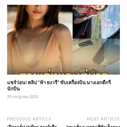
แชร์ว่อน! คลิป “ฟ้า ยงวรี” ขับเครื่องบิน นางเอกดีกรี
นักบิน
29 กรกฎาคม 2025
PREVIOUS ARTICLE
NEXT ARTICLE
เปิดวาร์ป ปุยฝ้าย สาวผู้เสีย
‘หมอช้าง’ เผยราศีตัวเต็งดวง