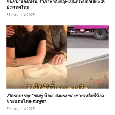
ชื่นชม ‘น้องณิริน’ รัวภาษาอังกฤษ เป็นกระบอกเสียงให้
ประเทศไทย
31 กรกฎาคม 2025
เปิดรถบรรทุก “ชมพู่-น็อต” ส่งตรง ของช่วยเหลือพี่น้อง
ชายแดนไทย-กัมพูชา
30 กรกฎาคม 2025