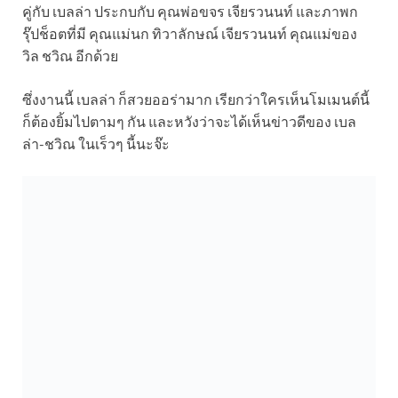
คู่กับ เบลล่า ประกบกับ คุณพ่อขจร เจียรวนนท์ และภาพก
รุ๊ปช็อตที่มี คุณแม่นก ทิวาลักษณ์ เจียรวนนท์ คุณแม่ของ
วิล ชวิณ อีกด้วย
ซึ่งงานนี้ เบลล่า ก็สวยออร่ามาก เรียกว่าใครเห็นโมเมนต์นี้
ก็ต้องยิ้มไปตามๆ กัน และหวังว่าจะได้เห็นข่าวดีของ เบล
ล่า-ชวิณ ในเร็วๆ นี้นะจ๊ะ