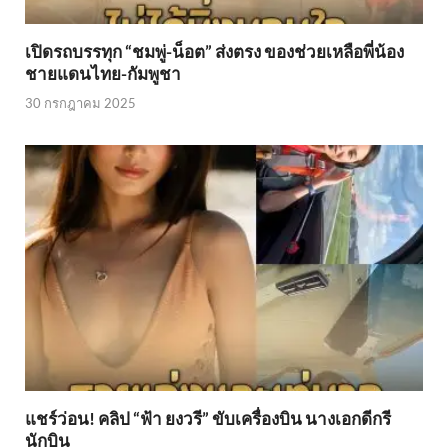
เปิดรถบรรทุก “ชมพู่-น็อต” ส่งตรง ของช่วยเหลือพี่น้อง
ชายแดนไทย-กัมพูชา
30 กรกฎาคม 2025
แชร์ว่อน! คลิป “ฟ้า ยงวรี” ขับเครื่องบิน นางเอกดีกรี
นักบิน