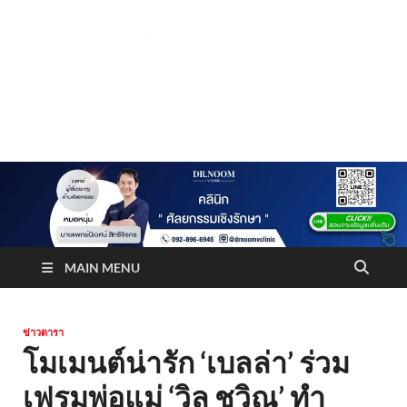
Truststoreonline
บริษัทด้านสื่อ/ข่าวสารใน กรุงเทพมหานคร ประเทศไทย
MAIN MENU
ข่าวดารา
โมเมนต์น่ารัก ‘เบลล่า’ ร่วม
เฟรมพ่อแม่ ‘วิล ชวิณ’ ทำ