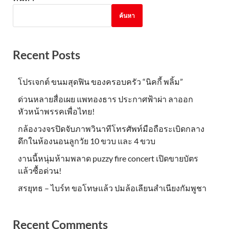
ค้นหา
Recent Posts
โปรเจกต์ ขนมสุดฟิน ของครอบครัว “นิคกี้ พลิ้ม”
ด่วนหลายสื่อเผย แพทองธาร ประกาศฟ้าผ่า ลาออก
หัวหน้าพรรคเพื่อไทย!
กล้องวงจรปิดจับภาพวินาทีโทรศัพท์มือถือระเบิดกลาง
ดึกในห้องนอนลูกวัย 10 ขวบ และ 4 ขวบ
งานนี้หนุ่มห้ามพลาด puzzy fire concert เปิดขายบัตร
แล้วซื้อด่วน!
สรยุทธ – ไบร์ท ขอโทษแล้ว ปมล้อเลียนสำเนียงกัมพูชา
Recent Comments