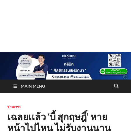
Truststoreonline
บริษัทด้านสื่อ/ข่าวสารใน กรุงเทพมหานคร ประเทศไทย
MAIN MENU
ข่าวดารา
เฉลยเเล้ว ‘บี้ สุกฤษฎิ์’ หาย
หน้าไปไหน ไม่รับงานนาน