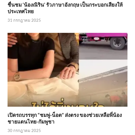
ชื่นชม ‘น้องณิริน’ รัวภาษาอังกฤษ เป็นกระบอกเสียงให้
ประเทศไทย
31 กรกฎาคม 2025
เปิดรถบรรทุก “ชมพู่-น็อต” ส่งตรง ของช่วยเหลือพี่น้อง
ชายแดนไทย-กัมพูชา
30 กรกฎาคม 2025