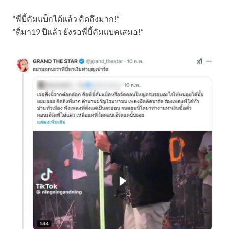
“พี่บี้คัมแบ็กได้แล้ว คิดถึงมาก!”
“ติ่มา19 ปีแล้ว ยังรอพี่บี้คัมเเบคเสมอ!”