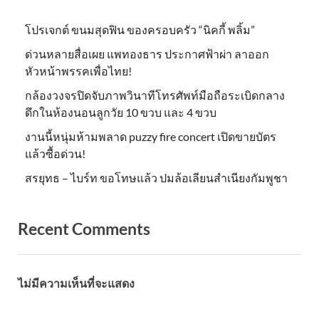
โปรเจกต์ ขนมสุดฟิน ของครอบครัว “นิคกี้ พลิ้ม”
ด่วนหลายสื่อเผย แพทองธาร ประกาศฟ้าผ่า ลาออก
หัวหน้าพรรคเพื่อไทย!
กล้องวงจรปิดจับภาพวินาทีโทรศัพท์มือถือระเบิดกลาง
ดึกในห้องนอนลูกวัย 10 ขวบ และ 4 ขวบ
งานนี้หนุ่มห้ามพลาด puzzy fire concert เปิดขายบัตร
แล้วซื้อด่วน!
สรยุทธ – ไบร์ท ขอโทษแล้ว ปมล้อเลียนสำเนียงกัมพูชา
Recent Comments
ไม่มีความเห็นที่จะแสดง