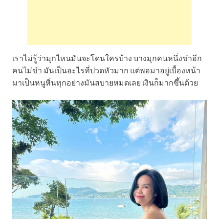
เราไม่รู้ว่ามุกไหนมันจะโดนใครบ้าง บางมุกคนหนึ่งขำอีก
คนไม่ขำ มันเป็นอะไรที่ปวดหัวมาก แต่พอมาอยู่เบื้องหน้า
มาเป็นหนูหิ่นทุกอย่างมันสบายหมดเลย เงินก็มากขึ้นด้วย