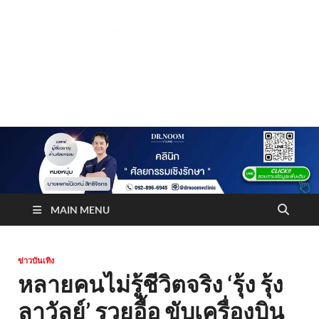
Truststoreonline
บริษัทด้านสื่อ/ข่าวสารใน กรุงเทพมหานคร ประเทศไทย
MAIN MENU
ข่าวบันเทิง
หลายคนไม่รู้ชีวิตจริง ‘รุ้ง รุ้ง
ลาวัลย์’ รวยอื้อ ขับเครื่องบิน