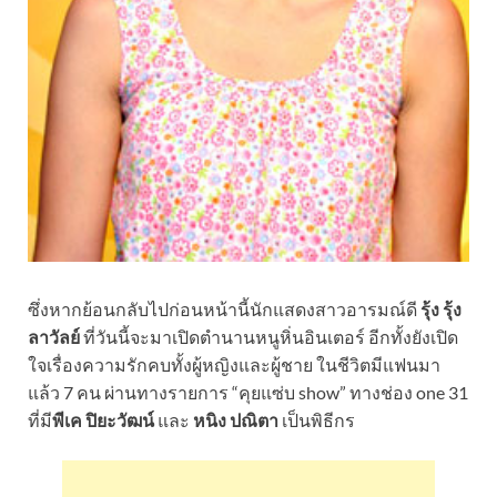
ซึ่งหากย้อนกลับไปก่อนหน้านี้
นักแสดงสาวอารมณ์ดี
รุ้ง รุ้ง
ลาวัลย์
ที่วันนี้จะมาเปิดตำนานหนูหิ่นอินเตอร์ อีกทั้งยังเปิด
ใจเรื่องความรักคบทั้งผู้หญิงและผู้ชาย ในชีวิตมีแฟนมา
แล้ว 7 คน ผ่านทางรายการ “คุยแซ่บ show” ทางช่อง one 31
ที่มี
พีเค ปิยะวัฒน์
และ
หนิง ปณิตา
เป็นพิธีกร